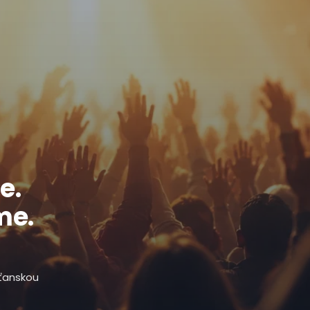
e.
me.
sťanskou