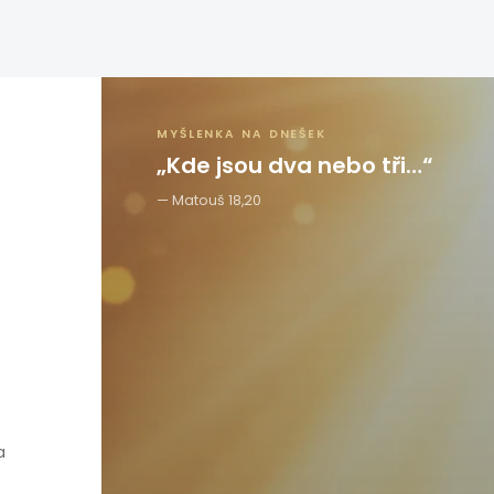
MYŠLENKA NA DNEŠEK
„Kde jsou dva nebo tři…“
Matouš 18,20
a