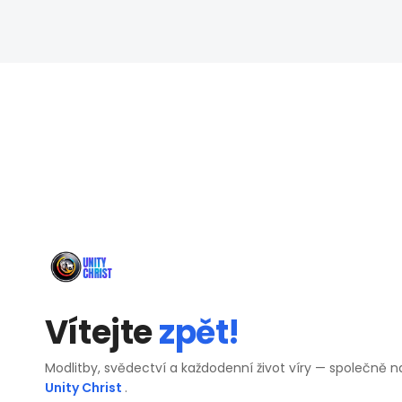
Vítejte
zpět!
Modlitby, svědectví a každodenní život víry — společně n
Unity Christ
.