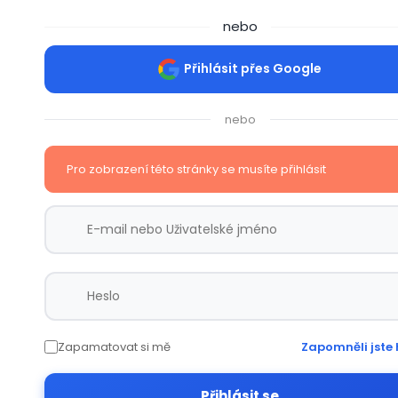
nebo
Přihlásit přes Google
nebo
Pro zobrazení této stránky se musíte přihlásit
Zapamatovat si mě
Zapomněli jste 
Přihlásit se