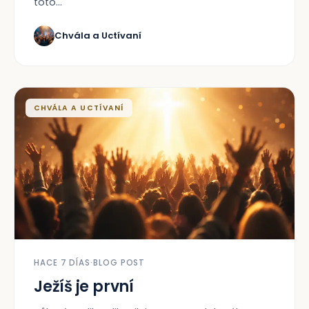
toto...
Chvála a Uctívaní
CHVÁLA A UCTÍVANÍ
HACE 7 DÍAS
·
BLOG POST
Ježíš je první