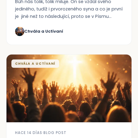
Bůh nás tolik, tolik miluje. On se vzdal svého
jediného, tudíž i prvorozeného syna a co je první
je jiné než to následující, proto se v Písmu...
Chvála a Uctívaní
CHVÁLA A UCTÍVANÍ
HACE 14 DÍAS
·
BLOG POST