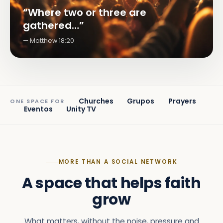
“Where two or three are
gathered…”
Matthew 18:20
Churches
Grupos
Prayers
ONE SPACE FOR
Eventos
Unity TV
MORE THAN A SOCIAL NETWORK
A space that helps faith
grow
What matters, without the noise, pressure and