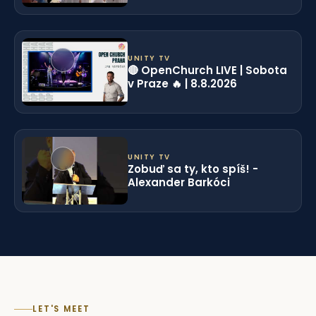
UNITY TV
🔴 OpenChurch LIVE | Sobota
v Praze 🔥 | 8.8.2026
UNITY TV
Zobuď sa ty, kto spíš! -
Alexander Barkóci
LET'S MEET