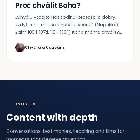
Proč chválit Boha?
„Chválu vzdejte Hospodinu, protože je dobrý,
vždyť Jeho milosrdenství je věčné“ (Například
Žalm 106:1, 107:1, 118:1, 136:1) Koho máme chválit?...
Chvála a Uctívaní
UNITY TV
Content with depth
Conversations, testimonies, teaching and films for
moments that deserve attention.