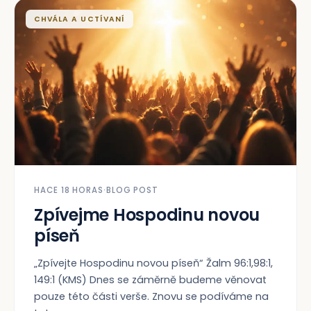
CHVÁLA A UCTÍVANÍ
HACE 18 HORAS
·
BLOG POST
Zpívejme Hospodinu novou
píseň
„Zpívejte Hospodinu novou píseň“ Žalm 96:1,98:1,
149:1 (KMS) Dnes se záměrně budeme věnovat
pouze této části verše. Znovu se podíváme na