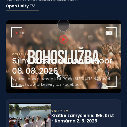
Open Unity TV
UNITY TV
Silný křesťan l Daniel Šobr
08. 08. 2026
Vysílání bohoslužby Milost Praha SLEDUJTE NÁS: Web:
https://www.cirkevviry.cz/ Facebook: ...
UNITY TV
Krátke zamyslenie: 198. Krst
- Komárno 2. 8. 2026