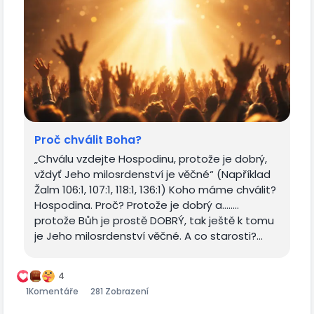
Proč chválit Boha?
„Chválu vzdejte Hospodinu, protože je dobrý,
vždyť Jeho milosrdenství je věčné“ (Například
Žalm 106:1, 107:1, 118:1, 136:1) Koho máme chválit?
Hospodina. Proč? Protože je dobrý a……..
protože Bůh je prostě DOBRÝ, tak ještě k tomu
je Jeho milosrdenství věčné. A co starosti?...
4
1
Komentáře
281 Zobrazení