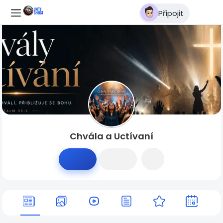
Připojit
Chvála a Uctívaní