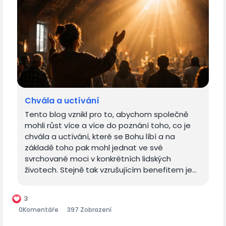
Chvála a uctívání
Tento blog vznikl pro to, abychom společně
mohli růst více a více do poznání toho, co je
chvála a uctívání, které se Bohu líbí a na
základě toho pak mohl jednat ve své
svrchované moci v konkrétních lidských
životech. Stejně tak vzrušujícím benefitem je...
3
0
Komentáře
397 Zobrazení