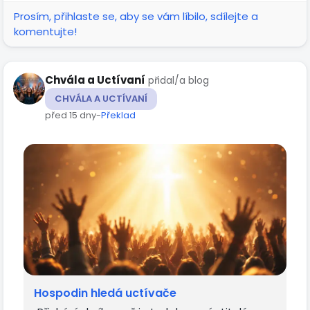
Prosím, přihlaste se, aby se vám líbilo, sdílejte a
komentujte!
Chvála a Uctívaní
přidal/a blog
CHVÁLA A UCTÍVANÍ
před 15 dny
-
Překlad
Hospodin hledá uctívače