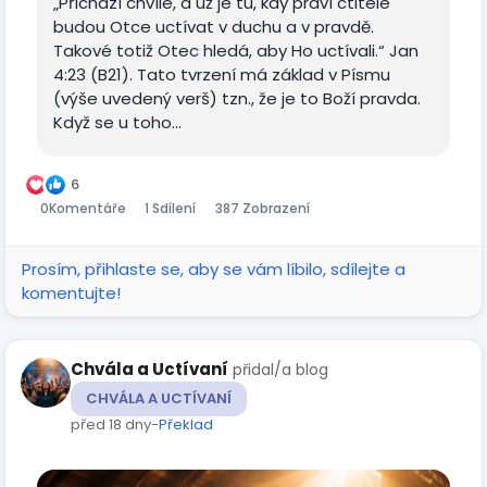
„Přichází chvíle, a už je tu, kdy praví ctitelé
budou Otce uctívat v duchu a v pravdě.
Takové totiž Otec hledá, aby Ho uctívali.“ Jan
4:23 (B21). Tato tvrzení má základ v Písmu
(výše uvedený verš) tzn., že je to Boží pravda.
Když se u toho...
6
0
Komentáře
1 Sdílení
387 Zobrazení
Prosím, přihlaste se, aby se vám líbilo, sdílejte a
komentujte!
Chvála a Uctívaní
přidal/a blog
CHVÁLA A UCTÍVANÍ
před 18 dny
-
Překlad