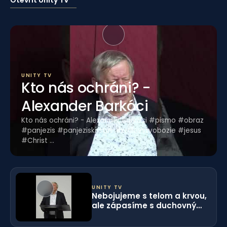
UNITY TV
Kto nás ochráni? -
Alexander Barkóci
Kto nás ochráni? - Alexander Barkóci #pismo #obraz
#panjezis #panjeziskristus #kralovstvobozie #jesus
#Christ ...
UNITY TV
Nebojujeme s telom a krvou,
ale zápasíme s duchovnými
mocnosťami - Alexander
Barkóci