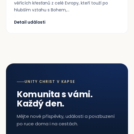
věřících křesťanů z celé Evropy, kteří touží po
hlubším vztahu s Bohem,...
Detail události
UNITY CHRIST V KAPSE
Komunita s vámi.
Každý den.
Mějte nové příspěvky, události a povzbuzení
po ruce doma i na cestách.