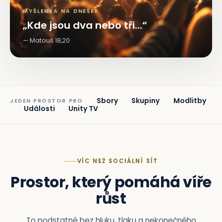
MYŠLENKA NA DNEŠEK
„Kde jsou dva nebo tři…“
Matouš 18,20
Sbory
Skupiny
Modlitby
JEDEN PROSTOR PRO
Události
Unity TV
VÍC NEŽ SOCIÁLNÍ SÍŤ
Prostor, který pomáhá víře
růst
To podstatné bez hluku, tlaku a nekonečného