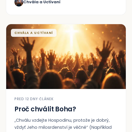
Chvála a Uctívaní
CHVÁLA A UCTÍVANÍ
PŘED 12 DNY
·
ČLÁNEK
Proč chválit Boha?
„Chválu vzdejte Hospodinu, protože je dobrý,
vždyť Jeho milosrdenství je věčné“ (Například