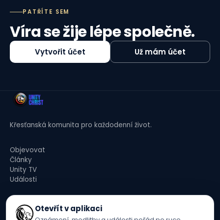
PATŘÍTE SEM
Víra se žije lépe společně.
Vytvořit účet
Už mám účet
Křesťanská komunita pro každodenní život.
Objevovat
Články
Unity TV
Události
Pravidla komunity
Otevřít v aplikaci
Child Safety and Abuse Prevention Policy
Oznámení, modlitby a události pořád po ruce.