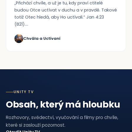
„Přichází chvíle, a už je tu, kdy praví ctitelé
budou Otce uctívat v duchu a v pravdě. Takové
totiž Otec hledá, aby Ho uctívali.“ Jan 4:23
(B21)....
Chvála a Uctívaní
UNITY TV
Obsah, který má hloubku
Rozhovory, svědectví, vyučování a filmy pro chvíle,
které si zaslouží pozornost.
Otevřít Unity TV