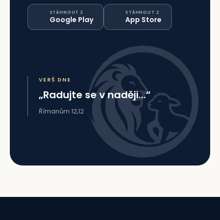
STÁHNOUT Z
STÁHNOUT Z
Google Play
App Store
VERŠ DNE
„Radujte se v naději…“
Římanům 12,12