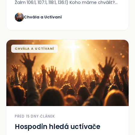
Žalm 106:1, 107:1, 118:1, 136:1) Koho máme chválit?...
Chvála a Uctívaní
CHVÁLA A UCTÍVANÍ
PŘED 15 DNY
·
ČLÁNEK
Hospodin hledá uctívače