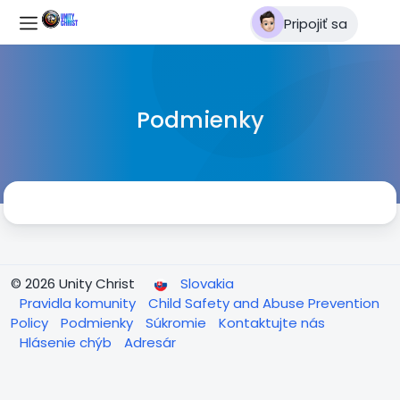
Pripojiť sa
Podmienky
© 2026 Unity Christ
Slovakia
Pravidla komunity
Child Safety and Abuse Prevention
Policy
Podmienky
Súkromie
Kontaktujte nás
Hlásenie chýb
Adresár