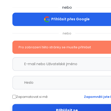
nebo
Přihlásit přes Google
nebo
Pro zobrazení této stránky se musíte přihlásit
Zapamatovat si mě
Zapomněli jste 
Přihlásit se