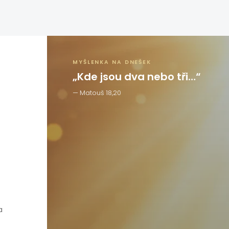
MYŠLENKA NA DNEŠEK
„Kde jsou dva nebo tři…“
Matouš 18,20
a