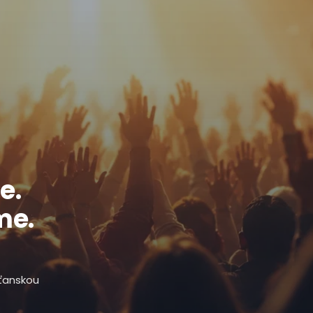
e.
me.
sťanskou