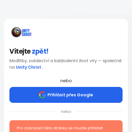
Vítejte
zpět!
Modlitby, svědectví a každodenní život víry — společně
na
Unity Christ
.
nebo
Přihlásit přes Google
nebo
Pro zobrazení této stránky se musíte přihlásit