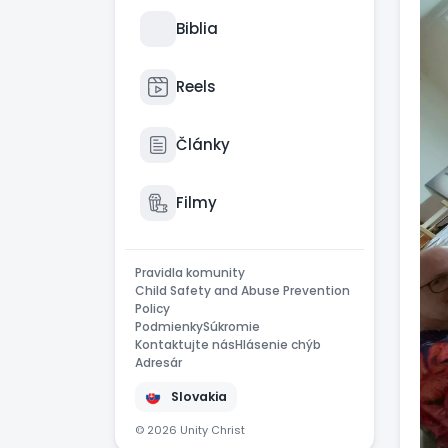
Biblia
Reels
Články
Filmy
Pravidla komunity
Child Safety and Abuse Prevention
Policy
Podmienky
Súkromie
Kontaktujte nás
Hlásenie chýb
Adresár
Slovakia
© 2026 Unity Christ