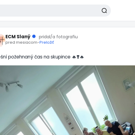
ECM Slaný
pridal/a fotografiu
pred mesiacom
-
Preložiť
šní požehnaný čas na skupince 🔥❣️🔥