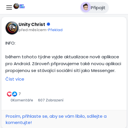
Připojit
Unity Christ
před měsícem
-
Překlad
INFO:
během tohoto týdne vyjde aktualizace nové aplikace
pro Android. Zároveň připravujeme také novou aplikaci
propojenou se stávající sociální sítí jako Messenger.
Číst více
Pro iOS by měla stejná aktualizace vyjít přibližně do
dvou týdnů.
7
0
Komentáře
607 Zobrazení
Ve stejném časovém horizontu připravujeme také
nový předělaný vzhled pro PC verzi a několik dalších
Prosím, přihlaste se, aby se vám líbilo, sdílejte a
nových funkcí.
komentujte!