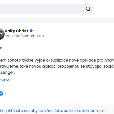
Unity Christ
před měsícem
-
Překlad
:
em tohoto týdne vyjde aktualizace nové aplikace pro Andr
pravujeme také novou aplikaci propojenou se stávající sociáln
senger.
t více
 iOS by měla stejná aktualizace vyjít přibližně do dvou týdnů
7
stejném časovém horizontu připravujeme také nový předěl
zi a několik dalších nových funkcí.
ím, přihlaste se, aby se vám líbilo, sdílejte a komentujte!