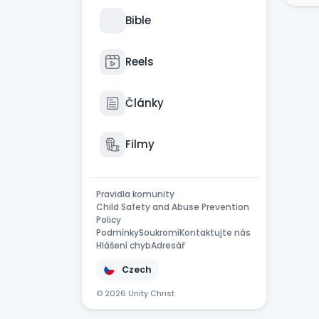
Důl
Bible
akt
přih
Reels
Dob
vyp
Články
Pro
hes
Filmy
Kdo
pot
Pravidla komunity
Child Safety and Abuse Prevention
Policy
Z b
Podmínky
Soukromí
Kontaktujte nás
Hlášení chyb
Adresář
Czech
© 2026 Unity Christ