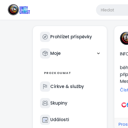
Prohlížet příspěvky
Moje
INFO
běh
PROZKOUMAT
při
Mes
Církve & služby
Čís
Pro
Skupiny
Ve 
ver
Události
Pros