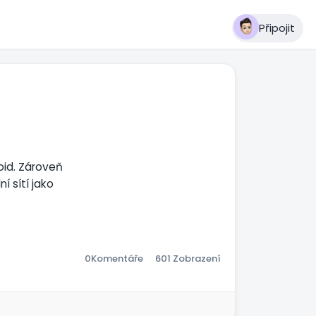
Připojit
oid. Zároveň
í sítí jako
.
0
Komentáře
601 Zobrazení
aný vzhled pro PC