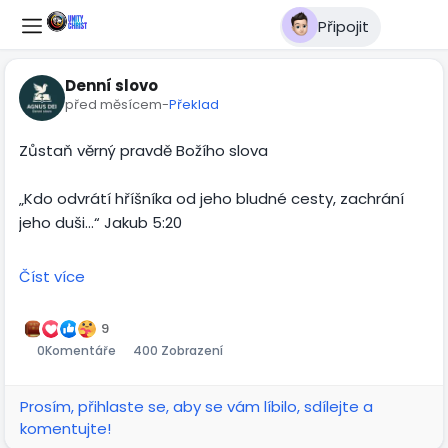
Připojit
Denní slovo
před měsícem
-
Překlad
Zůstaň věrný pravdě Božího slova
„Kdo odvrátí hříšníka od jeho bludné cesty, zachrání
jeho duši…“ Jakub 5:20
Pravda není něco, co si můžeme upravovat podle
Číst více
nálady, doby nebo tlaku okolí. Boží slovo zůstává
pevné, i když se svět kolem nás mění. A právě proto se
9
ho potřebujeme držet každý den.
0
Komentáře
400 Zobrazení
Bible nás upozorňuje, že člověk může zbloudit od
Prosím, přihlaste se, aby se vám líbilo, sdílejte a
pravdy. Proto nestačí jen „nějak věřit“. Potřebujeme
komentujte!
bdít, růst, zůstávat v Písmu a nenechat si vzít