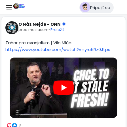
Pripojiť sa
O Nás Nejde - ONN
pred mesiacom
-
Preložiť
Zahor pre evanjelium | Vilo Mlča
https://www.youtube.com/watch?v=yru5Rz0Jtps
3