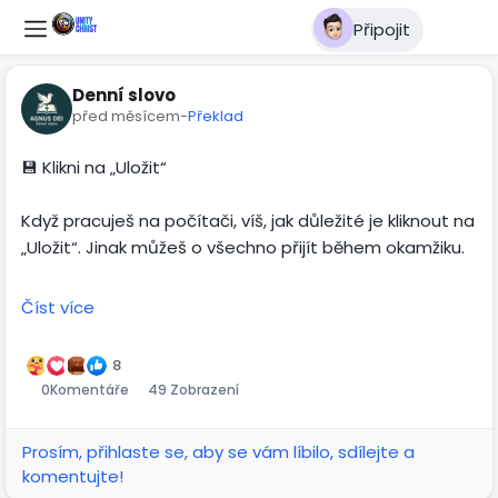
Připojit
Denní slovo
před měsícem
-
Překlad
💾 Klikni na „Uložit“
Když pracuješ na počítači, víš, jak důležité je kliknout na
„Uložit“. Jinak můžeš o všechno přijít během okamžiku.
Stejné je to s Božím Slovem. Nestačí ho jen přečíst.
Číst více
Potřebujeme ho „uložit“ do svého srdce. Ježíš řekl:
„Poznáte pravdu a pravda vás učiní svobodnými.“ (Jan
8
8,32)
0
Komentáře
49 Zobrazení
Když si Boží pravdu ukládáš do svého nitra, začne
Prosím, přihlaste se, aby se vám líbilo, sdílejte a
proměňovat tvůj život. Osvobozuje od strachu, viny,
komentujte!
hněvu i pýchy. Dává pokoj tam, kde byl neklid, a naději