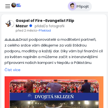
Připojit
Gospel of Fire -Evangelist Filip
Mazur
přidal/a fotografii
před 2 měsíci
-
Překlad
🙏🙏🙏🙏Drazí podporovatelé a modlitební partneři,
z celého srdce vám děkujeme za vaši štědrou
podporu, modlitby a každý dar. Díky vám byl finanční cíl
za květen naplněn a můžeme začít s intenzivnějšími
přípravami našich kampaní v Nepálu a Pákistánu.
Nyní nastavujeme další krok. Do konce srpna
Číst více
potřebujeme vybrat 300 000 Kč, abychom mohli
pokračovat v dalších důležitých posunech v
přípravách.
Děkujeme, že stojíte s námi a pomáháte nám přinášet
evangelium, naději a Boží lásku do těchto míst. 🙏🔥
Dear supporters and prayer partners,