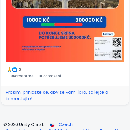
from the bottom of our hearts, thank you for your
generous support, prayers, and every gift. Thanks to
you, the financial goal for May has been fulfilled, and
we can begin more intensive preparations for our
campaigns in Nepal and Pakistan.
We are now setting the next step. By the end of
August, we need to raise 300,000 CZK (14000$) so that
we can continue making further important progress in
the preparations.
Thank you for standing with us and helping us bring the
3
Gospel, hope, and God’s love to these places. 🙏🔥
0
Komentáře
111 Zobrazení
Prosím, přihlaste se, aby se vám líbilo, sdílejte a
komentujte!
© 2026 Unity Christ
Czech