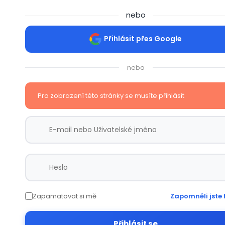
nebo
Přihlásit přes Google
nebo
Pro zobrazení této stránky se musíte přihlásit
Zapamatovat si mě
Zapomněli jste 
Přihlásit se