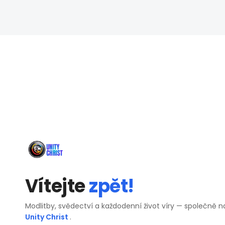
Vítejte
zpět!
Modlitby, svědectví a každodenní život víry — společně n
Unity Christ
.