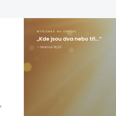
MYŠLENKA NA DNEŠEK
„Kde jsou dva nebo tři…“
Matouš 18,20
a