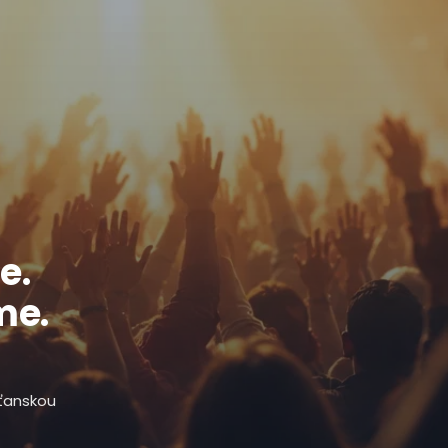
e.
me.
sťanskou