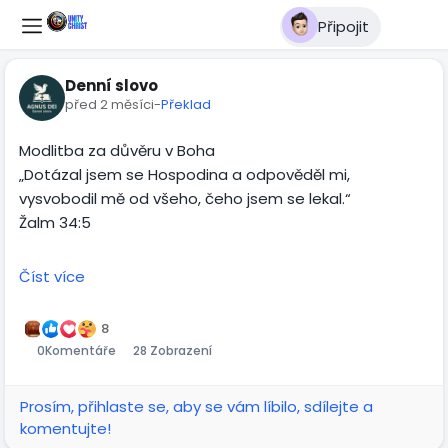
Připojit
Denní slovo
před 2 měsíci
-
Překlad
Modlitba za důvěru v Boha
„Dotázal jsem se Hospodina a odpověděl mi,
vysvobodil mě od všeho, čeho jsem se lekal.“
Žalm 34:5
Otče, přicházím k tobě se vším, co ve mně vyvolává
Číst více
nejistotu, strach a pochybnosti. Nechci žít podle toho,
co o mně říkají obavy, okolnosti nebo minulost. Chci
8
věřit tomu, co o mně říká tvé Slovo.
0
Komentáře
28 Zobrazení
Děkuji ti, že u tebe nacházím milost, sílu a bezpečí.
Prosím, přihlaste se, aby se vám líbilo, sdílejte a
Odmítám myšlenky nedostatečnosti, úzkosti a strachu
komentujte!
ze ztráty. Věřím, že tvůj záměr pro můj život nemůže