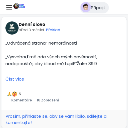
Připojit
Denní slovo
před 3 měsíci
-
Překlad
„Odvrácená strana“ nemorálnosti
„Vysvoboď mě ode všech mých nevěrností,
nedopouštěj, aby bloud mě tupil!“Žalm 39:9
Král David zneuctil Bat-šebu. Nakonec se ale přiznal a
Číst více
vyznal svůj hřích proroku Nátanovi. „Nátan Davidovi
pravil: ‚Týž Hospodin tvůj hřích sňal. Nezemřeš. … jsi však
5
touto věcí zavinil, aby nepřátelé Hospodina
1
Komentáře
16 Zobrazení
znevažovali…‘“ (2. Samuelova 12:13-14). Později David
napsal v Žalmech: „Vysvoboď mě ode všech mých
Prosím, přihlaste se, aby se vám líbilo, sdílejte a
nevěrností, nedopouštěj, aby bloud mě tupil!“ (Žalm
komentujte!
39:9). Pojďme se na chvíli zamyslet nad „odvrácenou