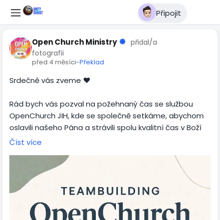
Připojit
Open Church Ministry
přidal/a
fotografii
před 4 měsíci
-
Překlad
Srdečně vás zveme ❤️
Rád bych vás pozval na požehnaný čas se službou
OpenChurch JIH, kde se společně setkáme, abychom
oslavili našeho Pána a strávili spolu kvalitní čas v Boží
přítomnosti.
Číst více
📍 Pelhřimov
🕊️ Už zítra
Přijďte takoví, jací jste. Čeká nás společenství, chvály,
povzbuzení i sdílení.