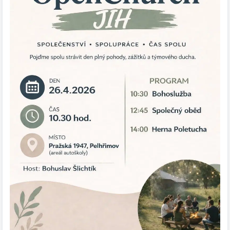
Těšíme se na vás 🙏