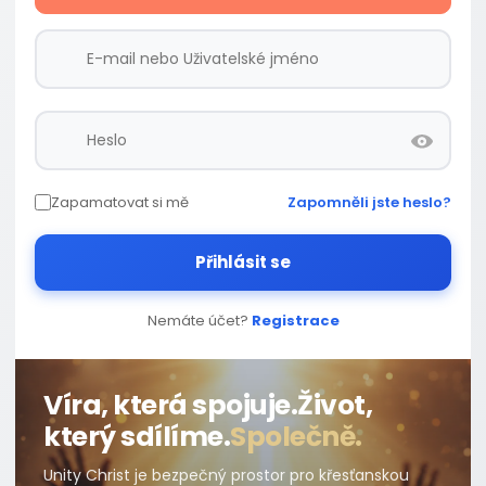
Zapamatovat si mě
Zapomněli jste heslo?
Přihlásit se
Nemáte účet?
Registrace
Víra, která spojuje.
Život,
který sdílíme.
Společně.
Unity Christ je bezpečný prostor pro křesťanskou