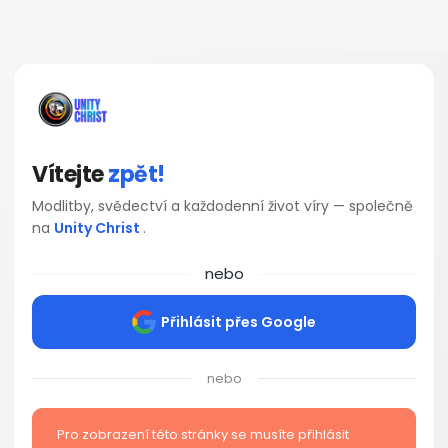
Vítejte
zpět!
Modlitby, svědectví a každodenní život víry — společně
na
Unity Christ
.
nebo
Přihlásit přes Google
nebo
Pro zobrazení této stránky se musíte přihlásit