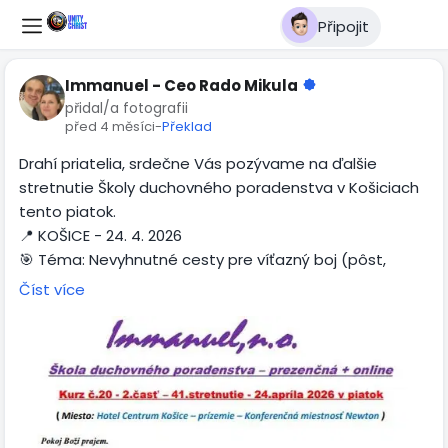
Připojit
Immanuel - Ceo Rado Mikula
přidal/a fotografii
před 4 měsíci
-
Překlad
Drahí priatelia, srdečne Vás pozývame na ďalšie
stretnutie Školy duchovného poradenstva v Košiciach
tento piatok.
📍 KOŠICE - 24. 4. 2026
🎯 Téma: Nevyhnutné cesty pre víťazný boj (pôst,
chvála, modlitba) - 2. časť
Číst více
Viac informácií nájdete na plagáte nižšie 👇