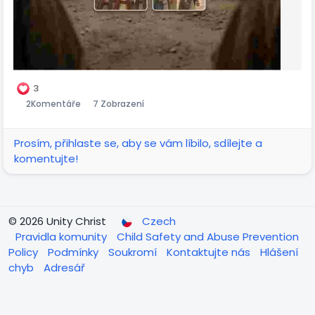
(Ján 8, 11).
Nebolo to len odpustenie…
bola to nová šanca.
3
2
Komentáře
7 Zobrazení
Prosím, přihlaste se, aby se vám líbilo, sdílejte a
komentujte!
© 2026 Unity Christ
Czech
Pravidla komunity
Child Safety and Abuse Prevention
Policy
Podmínky
Soukromí
Kontaktujte nás
Hlášení
chyb
Adresář