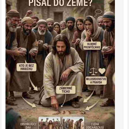
Nikto nerozumel tomu, čo sa deje.
Potom vyriekol vetu, ktorá všetko zmenila:
„Kto z vás je bez hriechu, nech prvý hodí do nej kameň“
(Ján 8, 7).
Jeden po druhom…
sa žalobcovia začali vytrácať.
Od najstarších až po najmladších.
Prečo?
Pretože pochopili niečo hlboké:
Všetci mali svoje chyby.
Ježiš nepoprel hriech…
ale nedovolil ani odsúdenie bez milosrdenstva.
Nakoniec žene povedal:
„Ani ja ťa neodsudzujem. Choď a odteraz už nehreš“