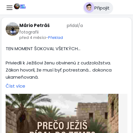
Připojit
Mário Petráš
přidal/a
fotografii
před 4 měsíci
-
Překlad
TEN MOMENT ŠOKOVAL VŠETKÝCH...
Priviedli k Ježišovi ženu obvinenú z cudzoložstva.
Zákon hovoril, že musí byť potrestaná… dokonca
ukameňovaná.
Všetci čakali okamžitú odpoveď.
Číst více
Ale Ježiš urobil niečo nečakané…
Zohol sa…
a začal písať do prachu zeme.
Úplné ticho.