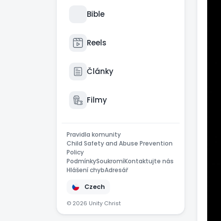
Tvo
Bible
kni
📖J
Reels
Leb
sme
Články
📖G
Ale
Filmy
mil
Pravidla komunity
Child Safety and Abuse Prevention
Policy
Podmínky
Soukromí
Kontaktujte nás
Hlášení chyb
Adresář
Czech
© 2026 Unity Christ