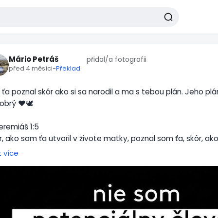
Mário Petráš
přidal/a fotografii
před 4 měsíci
-
Překlad
 ťa poznal skôr ako si sa narodil a ma s tebou plán. Jeho plá
obrý ♥️🕊️
eremiáš 1:5
r, ako som ťa utvoril v živote matky, poznal som ťa, skôr, ako 
ky, posvätil som ťa…
t více
almy 139:13-16
o Ty si mi stvoril ľadviny, v matkinom živote Ty si ma utkal. 
divne utvoril; divné sú Tvoje skutky. A moja duša to dobre vie
e kosti pred Tebou, aj keď som utvorený v skrytosti, utkaný