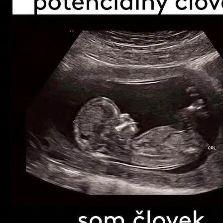
je oči ma videli, keď som bol v zárodku, všetko to bolo napí
hy, všetky dni boli vopred stanovené, hoci ešte ani jeden z n
eremiáš 29:11
o ja poznám úmysly, ktoré mám s vami - znie výrok Hospod
rujúce k blahu, a nie k nešťastiu: dať vám budúcnosť a nádej
alatským 1:15
 keď sa zaľúbilo Bohu, ktorý ma oddelil od života mojej matk
osťou,