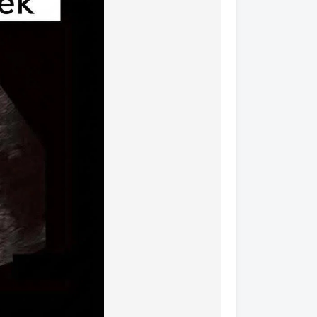
sané do Tvojej
ich nejestvoval.
inov - úmysly
.
y a povolal svojou