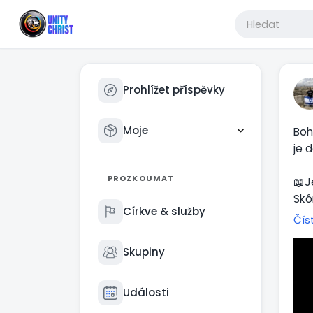
Prohlížet příspěvky
Moje
Boh
je d
PROZKOUMAT
📖J
Skô
Církve & služby
mat
Čís
📖Ž
Skupiny
Leb
pre
Události
moj