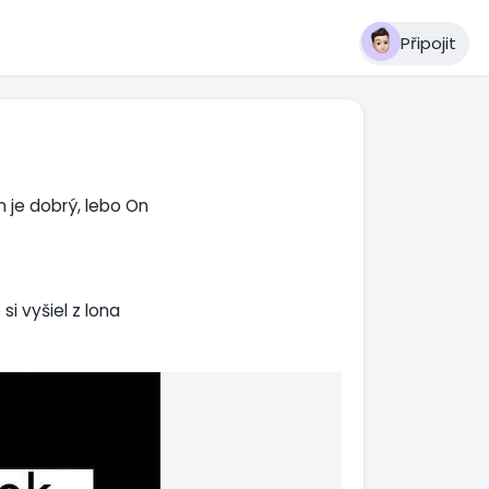
Připojit
n je dobrý, lebo On
si vyšiel z lona
Ďakujem Ti, že si ma
. Neboli skryté
 v hlbinách zeme.