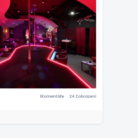
i a na pokoje
šla jsem za ním a
 mě kouká a říká
 opilý, ale věděla
Bůh jen ví jak je
 pro spousty lidi
AVDU KE SVOBODĚ …
slovili Evangelisté
ohu. Ježíš mě
šli do mého života
práci jen z jednoho
1
Komentáře
24 Zobrazení
vyšle nás na místa,
cestu JEŽÍŠE….
 nás podporujete a
chť vstoupíme na