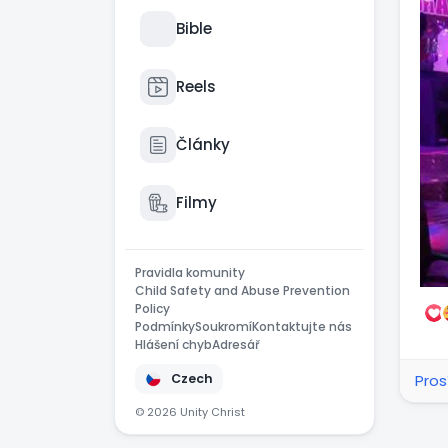
mě 
Bible
nec
řek
mi,
Reels
jse
to 
Články
se 
jso
v O
Filmy
vyt
prá
jed
Pravidla komunity
Child Safety and Abuse Prevention
Policy
. P
Podmínky
Soukromí
Kontaktujte nás
kte
Hlášení chyb
Adresář
Jse
Pros
Czech
jst
nov
© 2026 Unity Christ