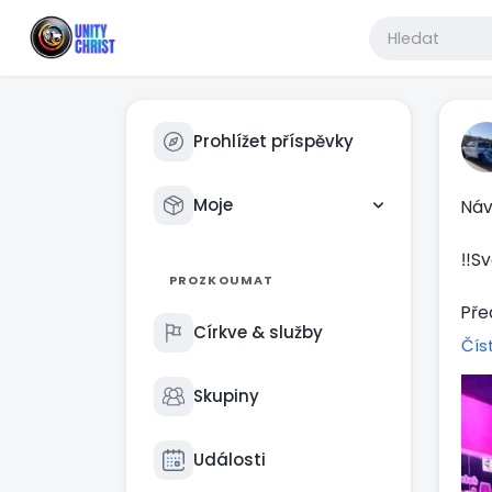
Prohlížet příspěvky
Moje
Náv
‼️Sv
PROZKOUMAT
Pře
Církve & služby
jse
Čís
a v
kam
Skupiny
Jež
Události
Pově