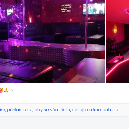
ukázal a řekl tuhle chci na pokoj a já mu řekla nejsem v prác
hodim a byl velmi zklamaný…. nooo, ale když šel kouřit ven, 
la mu EVANGELIUM a o tom co JEŽÍŠ pro mě udělal a on se na
 tak já jdu do bordelu a tohle jsem tedy fakt nečekal. Byl silně
m, že mu to mám říci. Takže na to určitě nikdy nezapomenul a 
teď, ale věřím, že naše práce není v žádném případě marná a
naplní Boží plán díky tomu, že jsme jim řekl tu VZÁCNOU PR
u toto výjimečné situace na které nezapomenu ani já 🙃. Mě o
lomouci s díky Bohu, že tam tenkrát byli a řekli mi o živém B
rhnul z moci ďábla a osvobodil od spousty démonů, kteří při
vě přes tuto nečistou práci. Jsem rada, že jsem dělala tuto 
iného důvodu a ten je ZÁCHRANA TĚCHTO ŽEN 💗🔥
6
řesně toto máme dělat kázat v hod či nevhod. Kéž Pán dá a 
rá jsou tvrdá a my můžeme vytrhnou lidi z cesty pekelné na 
m dojata z toho, jak Bůh jedná a co dělá. Děkuji všem, kteří
ím, přihlaste se, aby se vám líbilo, sdílejte a komentujte!
e s námi. Žehnám vám do oblasti kázání Evangelia lidem, ne
ou úroveň smělosti a oddanosti Kristu.
#svědectví