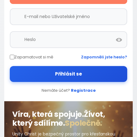
Zapamatovat si mě
Zapomněli jste heslo?
Přihlásit se
Nemáte účet?
Registrace
Víra, která spojuje.
Život,
který sdílíme.
Společně.
Unity Christ je bezpečný prostor pro křesťanskou