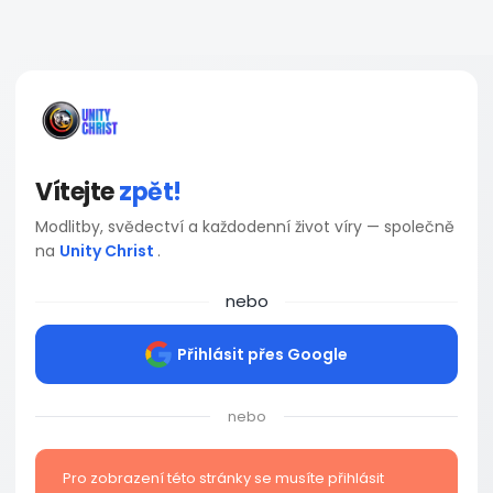
Vítejte
zpět!
Modlitby, svědectví a každodenní život víry — společně
na
Unity Christ
.
nebo
Přihlásit přes Google
nebo
Pro zobrazení této stránky se musíte přihlásit