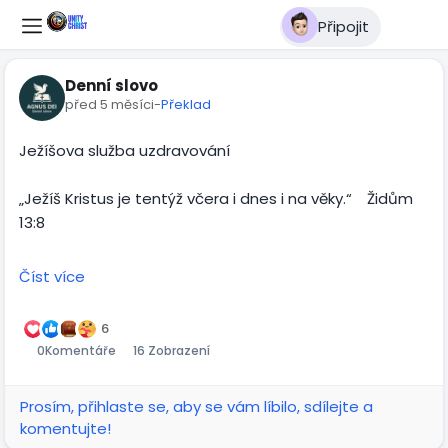
Připojit
Denní slovo
před 5 měsíci
-
Překlad
Ježíšova služba uzdravování
„Ježíš Kristus je tentýž včera i dnes i na věky.“ Židům
13:8
Ježíš, který je v Bibli znám jako „velký lékař“, trávil
Číst více
většinu své služby uzdravováním nemocných. Přečti si
tato čtyři místa z Písma:
6
1) „Ježíš chodil po celé Galileji, učil … kázal evangelium …
0
Komentáře
16 Zobrazení
a uzdravoval každou nemoc a každou chorobu v lidu.
Pověst o něm se roznesla po celé Sýrii; přinášeli k němu
Prosím, přihlaste se, aby se vám líbilo, sdílejte a
všechny nemocné, postižené rozličnými neduhy a
komentujte!
trápením … a uzdravoval je“ (Matouš 4:23-24).