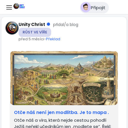
Připojit
Unity Christ
přidal/a blog
RŮST VE VÍŘE
před 5 měsíci
-
Překlad
Otče náš není jen modlitba. Je to mapa .
Otče náš a víra, která nejde cestou pohodlí
Ježíš neřekl učedníkům jen „modlete se“. Řekl: