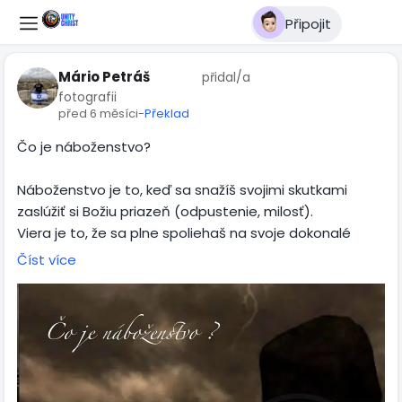
Připojit
Mário Petráš
přidal/a
fotografii
před 6 měsíci
-
Překlad
Čo je náboženstvo?
Náboženstvo je to, keď sa snažíš svojimi skutkami
zaslúžiť si Božiu priazeň (odpustenie, milosť).
Viera je to, že sa plne spoliehaš na svoje dokonalé
vykúpenie skrze Pána Ježiša Krista, ktoré Boh potvrdil
Číst více
Jeho vzkriesením.
Z tvojej viery potom majú vychádzať dobré skutky, na
ktoré ťa Boh pripravil (ktoré ti pripravil).
Mŕtve skutky (skutky bez Boha, „dobré nápady mimo
Božieho slova“) nikdy neprodukujú vieru, ale odsúvajú ťa
mimo milosť na vedľajšiu koľaj a to je cesta do kopca,