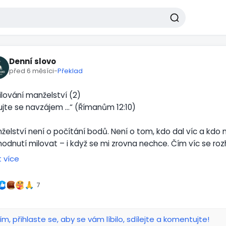
Denní slovo
před 6 měsíci
-
Překlad
ilování manželství (2)
lujte se navzájem …“ (Římanům 12:10)
želství není o počítání bodů. Není o tom, kdo dal víc a kdo
hodnutí milovat – i když se mi zrovna nechce. Čím víc se ro
užit a být tu pro svého partnera, tím víc roste nejen on, ale i 
t více
áta. Láska je investice do života. ❤️
7
to soupeření povzbuzuj. Když se tvému partnerovi daří, radu
palivo vztahu. A když přijdou těžké chvíle? Nevzdávej se. Tráv
enější – zelenější je tam, kde ji zaléváš. Manželství je místo,
ím, přihlaste se, aby se vám líbilo, sdílejte a komentujte!