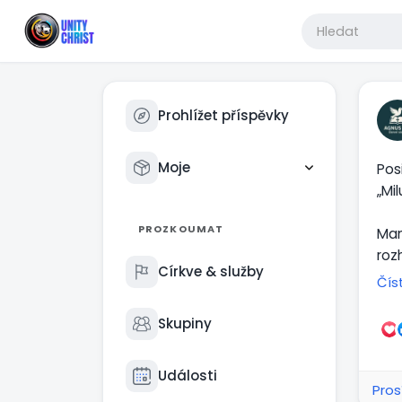
Prohlížet příspěvky
Moje
Pos
„Mi
PROZKOUMAT
Man
roz
Církve & služby
slo
Čís
ztr
Skupiny
Mís
je 
Události
zel
Pros