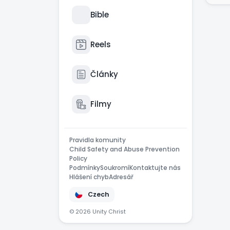
odp
Bible
Měj
cíl
lám
Reels
i b
Články
Dne
můž
HAL
Filmy
Pravidla komunity
Child Safety and Abuse Prevention
Policy
Podmínky
Soukromí
Kontaktujte nás
Hlášení chyb
Adresář
Czech
© 2026 Unity Christ