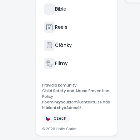
Exi
Bible
zaz
„Vš
Reels
Nej
co 
Články
HAL
Filmy
Pravidla komunity
Child Safety and Abuse Prevention
Policy
Podmínky
Soukromí
Kontaktujte nás
Hlášení chyb
Adresář
Czech
© 2026 Unity Christ