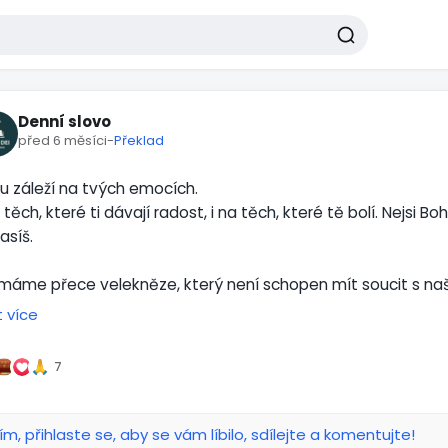
Denní slovo
před 6 měsíci
-
Překlad
u záleží na tvých emocích.
 těch, které ti dávají radost, i na těch, které tě bolí. Nejsi B
asíš.
máme přece velekněze, který není schopen mít soucit s naš
ům 4:15). Ježíš ví, co prožíváš – a rozumí ti.
t více
le nás nevede k potlačení pocitů, ale k jejich proměně.
jte z toho jen radost, když na vás přicházejí rozličné zkoušky
7
 je vám vzdálena všechna tvrdost, zloba, hněv…“ (Efezským 4
 chce uzdravit srdce, ne ho znecitlivět.
ím, přihlaste se, aby se vám líbilo, sdílejte a komentujte!