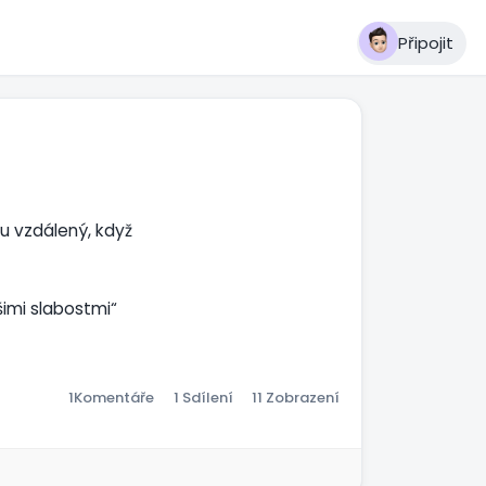
Připojit
ohu vzdálený, když
imi slabostmi“
“ (Jakub 1:2).
1
Komentáře
1 Sdílení
11 Zobrazení
:31).