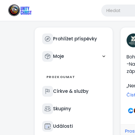
Prohlížet příspěvky
Moje
Boh
-Na
záp
PROZKOUMAT
„Ne
Církve & služby
(Žid
Čís
Bib
„Mě
Skupiny
„Ať
Bůh
Události
Pros