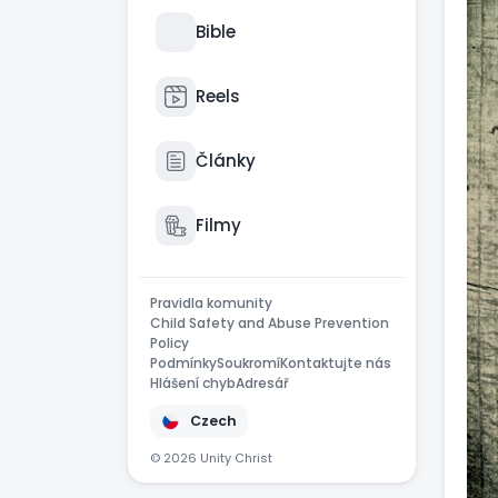
fak
Bible
Aké
záh
Reels
mie
sa 
Články
vyh
spro
Člo
Filmy
Jež
zomr
Pravidla komunity
Child Safety and Abuse Prevention
Policy
Podmínky
Soukromí
Kontaktujte nás
Hlášení chyb
Adresář
Czech
© 2026 Unity Christ