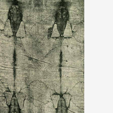
tov, ktoré sú pravdivé.
koľvek pohrebné rúcho spája človeka so záhrobím, pričom 
robím Boh zakázal. S hrobmi sa viaže duch smrti, ktorý sa u
stach, a aj skrze pohrebné predmety. Toto poškvrňuje člove
preto v minulosti viditeľne označovali, aby sa Židia týmto 
núť, pričom cintoríny boli za hradbami miest. Duch Boží je Du
stredkuje život. Tam, kde je život, nie je smrť. Tam, kde je smr
vek je buď živý alebo mŕtvy.
iš Kristus povedal: „Ja som vzkriesenie i život. Ten, kto verí 
el, bude žiť.“ (Ev. Jána 11:25)