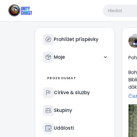
Prohlížet příspěvky
Moje
Poh
Boh
PROZKOUMAT
Bib
dôk
Církve & služby
zák
Čís
Slo
Pot
Skupiny
Mat
vzk
Události
Svä