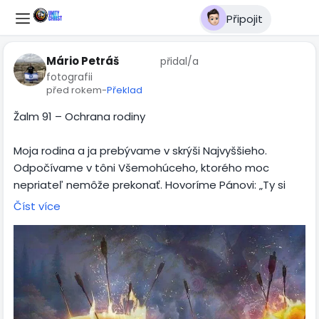
Připojit
Mário Petráš
přidal/a
fotografii
před rokem
-
Překlad
Žalm 91 – Ochrana rodiny
Moja rodina a ja prebývame v skrýši Najvyššieho.
Odpočívame v tôni Všemohúceho, ktorého moc
nepriateľ nemôže prekonať. Hovoríme Pánovi: „Ty si
moje útočište, môj hrad, môj Boh, ja v Teba verím.“
Číst více
Určite nás vyslobodí z každej pasce nepriateľa, preto
sa naše nohy nezachytia v skrytej pasci
nebezpečenstva. Tisíc môže padnúť po našom boku a
desaťtisíc po našej pravici, ale k nám sa to nepriblíži.
Iba sa dívať budeme ako svedkovia na to, keď zlí
dostanú svoju odplatu.