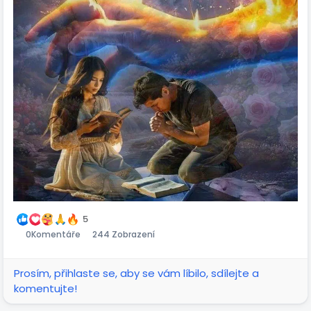
Pretože sme si Pána vybrali za naše útočište a
Najvyššieho za útulok, nič zlého sa nám neprihodí, ani
pliaga, ani kalamita sa nepriblíži k nám. Pán dá príkaz
svojim anjelom, aby nás sprevádzali, ochraňovali, bránili
a slúžili nám na všetkých našich cestách poslušnosti.
Pretože sa s láskou vinieme k Tebe, ó Pane, Ty nás
vyslobodzuješ a vyvyšuješ. Keď voláme na Teba, Ty
nám odpovedáš. Budeš s nami v každej ťažkosti. Ty nás
vytrhneš a osláviš. Dlhým životom nás nasýtiš a ukážeš
nám svoje spasenie.
5
0
Komentáře
244 Zobrazení
Prosím, přihlaste se, aby se vám líbilo, sdílejte a
komentujte!