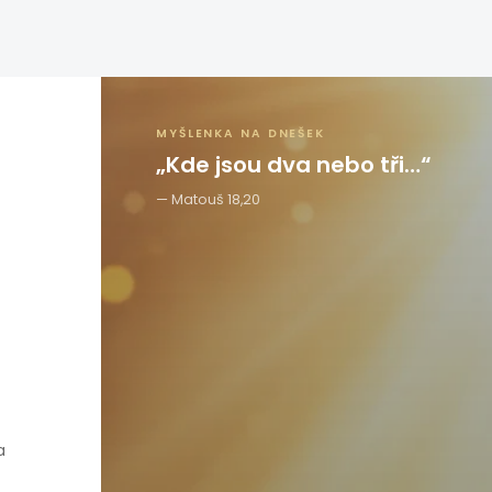
MYŠLENKA NA DNEŠEK
„Kde jsou dva nebo tři…“
Matouš 18,20
a