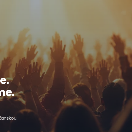
e.
me.
sťanskou