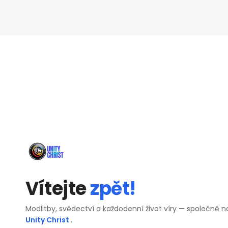
Vítejte
zpět!
Modlitby, svědectví a každodenní život víry — společně n
Unity Christ
.