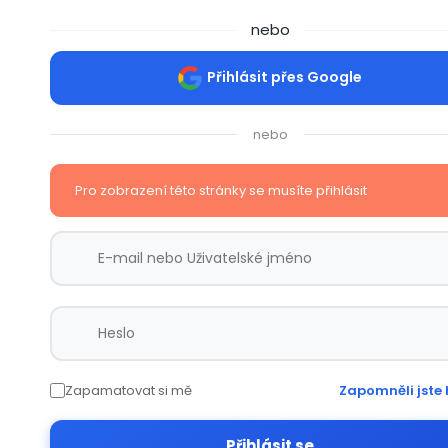
nebo
Přihlásit přes Google
nebo
Pro zobrazení této stránky se musíte přihlásit
Zapamatovat si mě
Zapomněli jste 
Přihlásit se