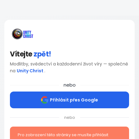
Vítejte
zpět!
Modlitby, svědectví a každodenní život víry — společně
na
Unity Christ
.
nebo
Přihlásit přes Google
nebo
Pro zobrazení této stránky se musíte přihlásit