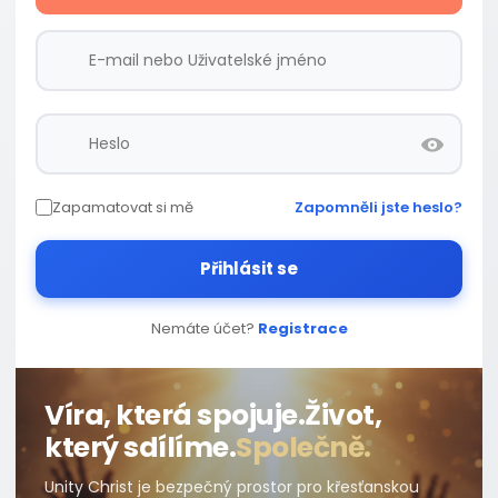
Zapamatovat si mě
Zapomněli jste heslo?
Přihlásit se
Nemáte účet?
Registrace
Víra, která spojuje.
Život,
který sdílíme.
Společně.
Unity Christ je bezpečný prostor pro křesťanskou