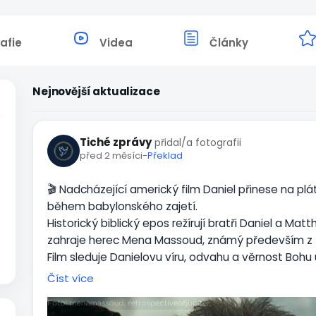
afie
Videa
Články
Nejnovější aktualizace
Tiché zprávy
přidal/a fotografii
před 2 měsíci
-
Překlad
🎬 Nadcházející americký film Daniel přinese na pl
během babylonského zajetí.
Historický biblický epos režírují bratři Daniel a Mat
zahraje herec Mena Massoud, známý především z fi
Film sleduje Danielovu víru, odvahu a věrnost Bohu u
zpracovat známé biblické události, včetně ohnivé
Číst více
Projekt vzniká i díky podpoře fanoušků a příznivců