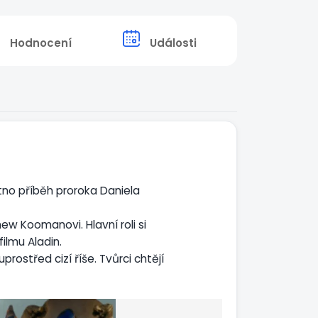
Hodnocení
Události
átno příběh proroka Daniela
thew Koomanovi. Hlavní roli si
lmu Aladin.
prostřed cizí říše. Tvůrci chtějí
 pece a příběhu doupě lvové.
 křesťanů.