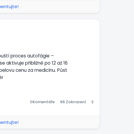
mentujte!
ouští proces autofágie –
aktivuje přibližně po 12 až 16
obelovu cenu za medicínu. Půst
ěr
00:49
Ztlumit
Settings
Obraz
Celá
v
obrazovka
0
Komentáře
66 Zobrazení
2
obraze
mentujte!