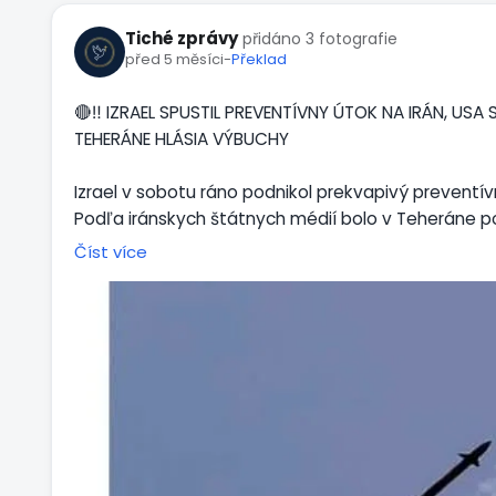
Tiché zprávy
přidáno 3 fotografie
před 5 měsíci
-
Překlad
🔴‼️ IZRAEL SPUSTIL PREVENTÍVNY ÚTOK NA IRÁN, USA
TEHERÁNE HLÁSIA VÝBUCHY
Izrael v sobotu ráno podnikol prekvapivý preventívn
Podľa iránskych štátnych médií bolo v Teheráne po
Do operácie sa podľa dostupných informácií zapojil
Číst více
Izraelská armáda (IDF) bezprostredne po začiatku 
varovanie. Po celej krajine sa rozozneli sirény a o
telefóny doručené núdzové upozornenia s pokynom z
„Ide o preventívne upozornenie s cieľom pripraviť
rakiet smerom na Štát Izrael,“ uviedla armáda. Oby
chránených priestorov a riadiť sa oficiálnymi pokyn