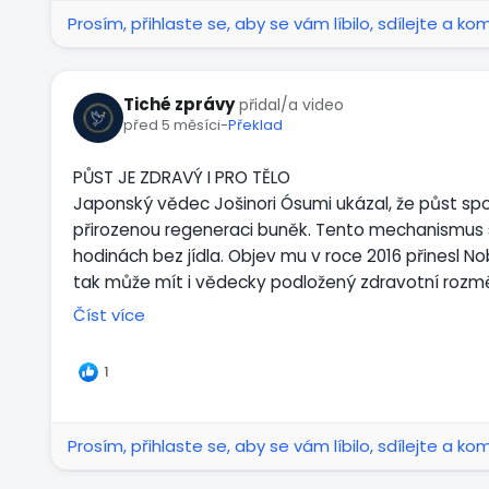
Prosím, přihlaste se, aby se vám líbilo, sdílejte a ko
Tiché zprávy
přidal/a video
před 5 měsíci
-
Překlad
PŮST JE ZDRAVÝ I PRO TĚLO
Japonský vědec Jošinori Ósumi ukázal, že půst sp
přirozenou regeneraci buněk. Tento mechanismus se 
hodinách bez jídla. Objev mu v roce 2016 přinesl N
tak může mít i vědecky podložený zdravotní rozm
Číst více
Přehrát
1
Prosím, přihlaste se, aby se vám líbilo, sdílejte a ko