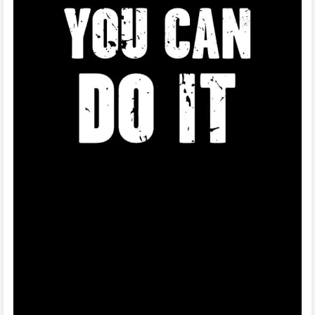
To je tak když se člověk rozhodne zhubnout. A přečte si
všechny potřebné knížky, pustí si všechny potřebný
videa, ale pak to nepoužije…co se stane? No nic! Ty
kilogramy samy neodejdou. Pouze pokud ty znalosti,
které jsi získal použiješ a začneš aplikovat na sobě. Do
té doby se nic nestane.
Tak je to i s byznysem. Můžeš vědět všechno o tom jak
funguje podnik nějaký, jak se prodáva zboží, ale dokud
to neuděláš peníze k tobě samy nepřijdou. Použij to co
máš!
Takže závěrem není třeba čekat. Je třeba konat a
konat právě teď. Nebuď jen teoretik, ale staň se
činitelem víry. Staň se aktivním uživatelem Božího
slova. A uvidíš konečně změnu po které tak toužíš!
Požehnaný týden 🔥💪🏻