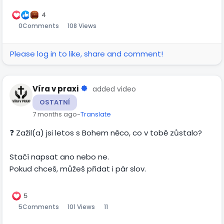
Play
Mute
Settings
Picture-
Fulls
in-
4
0
Comments
108 Views
Picture
Please log in to like, share and comment!
Víra v praxi
added video
OSTATNÍ
7 months ago
-
Translate
❓ Zažil(a) jsi letos s Bohem něco, co v tobě zůstalo?
Stačí napsat ano nebo ne.
Pokud chceš, můžeš přidat i pár slov.
00:05
Play
Mute
Settings
Picture-
Fulls
in-
5
5
Comments
101 Views
11
Picture