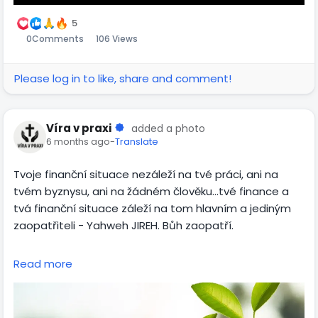
5
0
Comments
106 Views
Please log in to like, share and comment!
Víra v praxi
added a photo
6 months ago
-
Translate
Tvoje finanční situace nezáleží na tvé práci, ani na
tvém byznysu, ani na žádném člověku…tvé finance a
tvá finanční situace záleží na tom hlavním a jediným
zaopatřiteli - Yahweh JIREH. Bůh zaopatří.
Naším úkolem je být poslušný a plnit ty kroky, které
Read more
nám dává. Buď poslušný v dávání desátku - „Přineste
celý desátek do skladu, ať je potrava v mém domě.
Vyzkoušejte mě takto, praví Hospodin zástupů, zdali