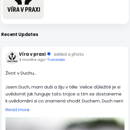
Recent Updates
Víra v praxi
added a photo
4 months ago
-
Translate
Život v Duchu…
Jsem Duch, mam duši a žiju v těle. Velice důležité je si
uvědomit jak funguje tato trojce a tím se dostaneme
k uvědomění si co znamená chodit Duchem. Duch není
něco vedlejšího a jeho hlas není neznámý cizí hlas
Read more
který musíme poznat. Duch jsem já a já jsem Duch.
Musíme se naučit přestat hledat přítomnost Ducha
ale Duchem byt a podle něj jednat. Pokud pochopíme