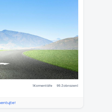
odnutí.
huť hřešit. To přichází skrze
které nás oddělují od Boha…
ečistý duch a začne tě
 se můžeš rozhodnout chytit ho
omu je třeba mít osobní vztah s
jeho slova (číst Bibli) a On tě
nejlepšího kamaráda, kterému
 tě. Ale ty a jen ty se můžeš
1
Komentáře
95 Zobrazení
 se na svoji rozumnost.
tvé stezky.“
mentujte!