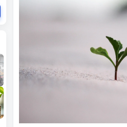
Duch byl stvořen dokonalý a má vše co potřebuje, 
Dále tu máme duši která je vlastně naší mysli, kte
různýma věcma. Například zkušenosti, zážitkama a
Vychováním, kulturou a podobně. Tělo (ikdyz to bu
není víc než oblečení které nosíme. Takže každý 
chce být se stvořitelem, s Otcem v jeho přítomnos
koukat na filmy, seriály atd. Tělo chce žít tak jak ž
má 1/3 hlasu. A pokud Duch je 1/3 a chce byt s Pán
jiného, tak co musime udělat proto abychom přem
na svou stranu další hlas. Ale jak to prakticky uděla
Proměňovat svou mysl - tudíž pracovat se svou duš
Ducha a tím pádem tělo bude muset poslouchat.
„A nepřipodobňujte se tomuto věku, nýbrž proměňu
abyste mohli zkoumat, co je Boží vůle, co je dobré, 
‭‭Římanům‬ ‭12‬:‭2‬ ‭CSP‬‬