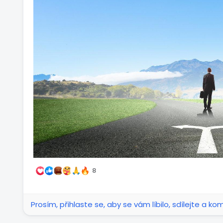
důvěra Bohu je rozhodnutí, život bez hříchu je rozh
Když se obrátíme, Bůh nám automaticky neodejme c
rozhodnutí jít za Bohem a ne za záhubou a věcmi, 
Duch Svatý nejedná tak, že do tebe vstoupí jako n
ovládat… On stojí vedle a podává ti ruku… a jen ty
za ruku a následovat jeho vůli.
Jak ale poznáme, že to rozhodnutí je správné? K t
Duchem Svatým, trávit čas v jeho přítomnosti, znát 
povede a bude ti napovídat. Je to jako když máš 
věříš… zavážeš si oči a on tě chytne za ruku a vede
rozhodnout to udělat a důvěřovat.
8
„Důvěřuj Hospodinu celým svým srdcem, nespoléhej
Poznávej ho na všech svých cestách, a on napřímí 
Prosím, přihlaste se, aby se vám líbilo, sdílejte a ko
Přísloví 3:5–6 (CSP)