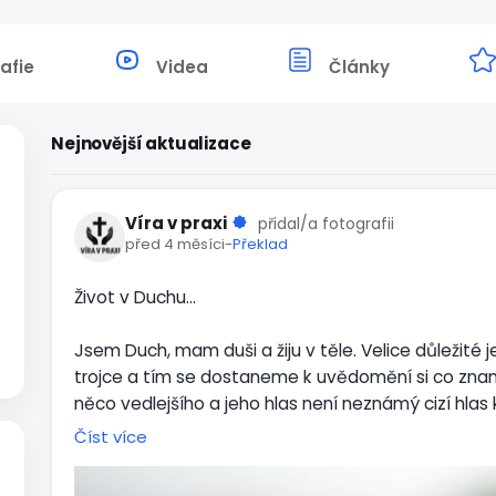
afie
Videa
Články
Nejnovější aktualizace
Víra v praxi
přidal/a fotografii
před 4 měsíci
-
Překlad
Život v Duchu…
Jsem Duch, mam duši a žiju v těle. Velice důležité j
trojce a tím se dostaneme k uvědomění si co zn
něco vedlejšího a jeho hlas není neznámý cizí hla
jsem já a já jsem Duch. Musíme se naučit přestat 
Číst více
Duchem byt a podle něj jednat. Pokud pochopíme 
tak spoustu věcí pochopíme aniž bychom se museli