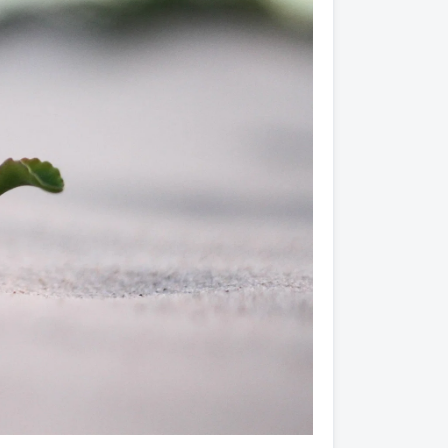
není nic co by Duchu chybělo.
rá je naše a byla formována
 poznanými za cely náš život.
de znít ted možná vtipně) ale
den vedeme zajímavý boj. Duch
ti a pořád jen s nim. Duše chce
ilo mnohé roky a je hříšné. Každý
em a zbylý 2/3 chtějí něco
ohli těch 2/3? No přece dostat
t?
i aby se přiklonila na stranu
jte se obnovou [své] mysli,
přijatelné a dokonalé.“