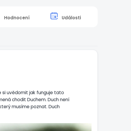
Hodnocení
Události
e si uvědomit jak funguje tato
amená chodit Duchem. Duch není
s který musíme poznat. Duch
hledat přítomnost Ducha ale
že my a Duch jsme jedno celé
 sebevíc snažit.