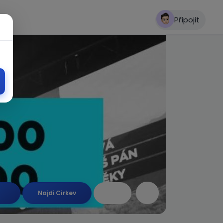
Připojit
Najdi Církev