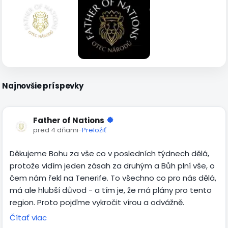
Najnovšie príspevky
Father of Nations
pred 4 dňami
-
Preložiť
Děkujeme Bohu za vše co v posledních týdnech dělá,
protože vidím jeden zásah za druhým a Bůh plní vše, o
čem nám řekl na Tenerife. To všechno co pro nás dělá,
má ale hlubší důvod - a tím je, že má plány pro tento
region. Proto pojďme vykročit vírou a odvážně.
Čítať viac
Vzhledem k tomu, co Duch Svatý připravuje a, že Bůh