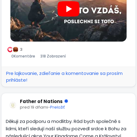
3
0
Komentáre
318 Zobrazení
Pre lajkovanie, zdieľanie a komentovanie sa prosím
prihláste!
Father of Nations
pred 19 dňami
-
Preložiť
Děkuji za podporu a modlitby. Rád bych společně s
lidmi, kteří sledují naší službu pozvedl srdce k Bohu za
následující akce Your Kingdome Come a Království