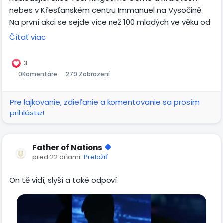
nebes v Křesťanském centru Immanuel na Vysočině.
Na první akci se sejde více než 100 mladých ve věku od
18 do 25 let a věřím, že to bude čas, kdy se bude Duch
Čítať viac
Svatý dotýkat jejich srdce. Akce proběhnou 27.7. a 31.7.
3
0
Komentáre
279 Zobrazení
Pre lajkovanie, zdieľanie a komentovanie sa prosím
prihláste!
Father of Nations
pred 22 dňami
-
Preložiť
On tě vidí, slyší a také odpoví