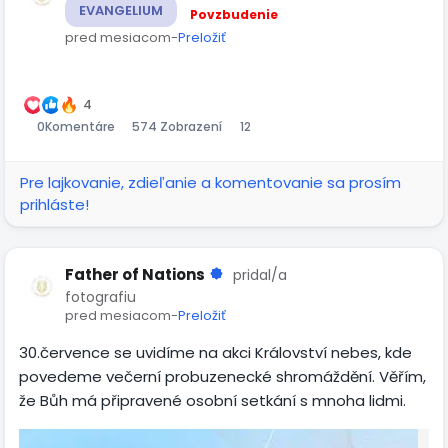
EVANGELIUM
Povzbudenie
pred mesiacom
-
Preložiť
00:56
Prehrať
Stlmiť
Settings
Obraz
Celá
v
obra
4
0
Komentáre
574 Zobrazení
12
obraze
Pre lajkovanie, zdieľanie a komentovanie sa prosím
prihláste!
Father of Nations
pridal/a
fotografiu
pred mesiacom
-
Preložiť
30.července se uvidíme na akci Království nebes, kde
povedeme večerní probuzenecké shromáždění. Věřím,
že Bůh má připravené osobní setkání s mnoha lidmi.