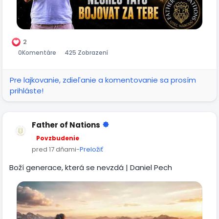
4:6: ,,Ne mocí ani silou, ale mým Duchem.....
Pokud chceš, aby tvoje petice byla zahrnutá, můžeš jí
napsat do komentáře nebo do soukromé zprávy.
2
0
Komentáre
425 Zobrazení
Pre lajkovanie, zdieľanie a komentovanie sa prosím
prihláste!
Father of Nations
Povzbudenie
pred 17 dňami
-
Preložiť
Boží generace, která se nevzdá | Daniel Pech