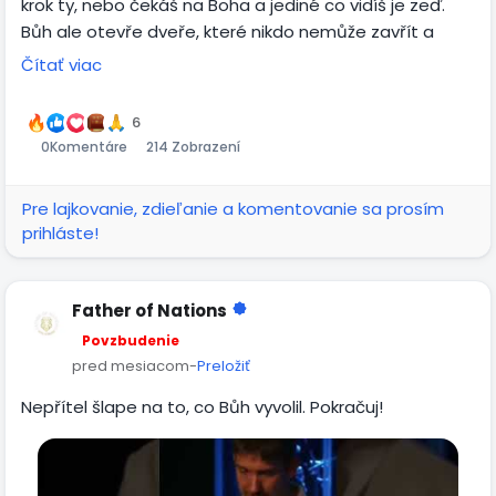
krok ty, nebo čekáš na Boha a jediné co vidíš je zeď.
Bůh ale otevře dveře, které nikdo nemůže zavřít a
připravuje situaci, která tě posune tam, kam Bůh
Čítať viac
rozhodl. Důvod, proč máš pocit, že není kam se
pohnout je ten, že tvůj směr už je připravený. Počkej na
6
dveře, situaci a lidi, které Bůh připravil. Neopírej se o
0
Komentáre
214 Zobrazení
svojí rozumnost, ale každou cestu svěř Jemu.
Pre lajkovanie, zdieľanie a komentovanie sa prosím
prihláste!
Father of Nations
Povzbudenie
pred mesiacom
-
Preložiť
Nepřítel šlape na to, co Bůh vyvolil. Pokračuj!