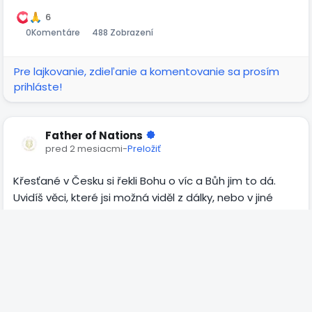
6
0
Komentáre
488 Zobrazení
Pre lajkovanie, zdieľanie a komentovanie sa prosím
prihláste!
Father of Nations
pred 2 mesiacmi
-
Preložiť
Křesťané v Česku si řekli Bohu o víc a Bůh jim to dá.
Uvidíš věci, které jsi možná viděl z dálky, nebo v jiné
zemi. Ale spolu s tím je spojená žadost Boha o čistotu
srdce a radikálnost ve víře. Je důležité neomlouvat
oblasti, ve kterých chce Duch Svatý jednat a neskrývat
svůj hřích za milost, kterou Ježíš dává. Pakliže Ježíšova
Čítať viac
milost nevede Boží lid do svatosti a radikálnosti, tak
vede k tomu, že jí Boží lid zneužívá. A tam kde je milost
6