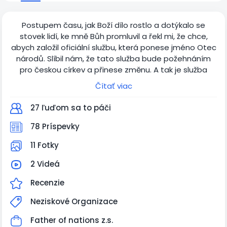
Postupem času, jak Boží dílo rostlo a dotýkalo se
stovek lidí, ke mně Bůh promluvil a řekl mi, že chce,
abych založil oficiální službu, která ponese jméno Otec
národů. Slíbil nám, že tato služba bude požehnáním
pro českou církev a přinese změnu. A tak je služba
Otec národů na světě. Pro ty, kteří nás podporují to
Čítať viac
znamená jednu změnu a tou je, že veškerá podpora
bude od dnes směřovaná na účet organizace Otec
27 ľuďom sa to páči
národů.
Od teď máme možnost dárcům vystavit také
78 Príspevky
potvrzení o daru.
11 Fotky
Číslo účtu Father of nations (Otec národů) je:
2003327884 / 2010
2 Videá
CZ93 2010 0000 0028 0332 7903 (EUR)
Recenzie
Neziskové Organizace
Father of nations z.s.