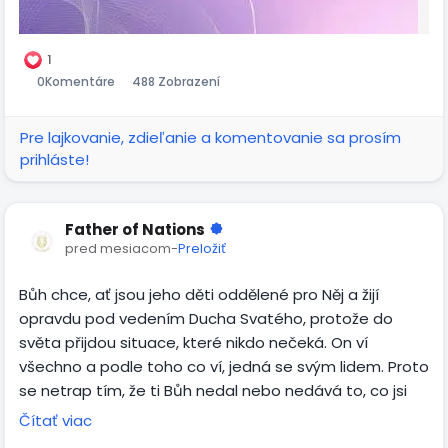
1
0
Komentáre
488 Zobrazení
Pre lajkovanie, zdieľanie a komentovanie sa prosím
prihláste!
Father of Nations
pred mesiacom
-
Preložiť
Bůh chce, ať jsou jeho děti oddělené pro Něj a žijí
opravdu pod vedením Ducha Svatého, protože do
světa přijdou situace, které nikdo nečeká. On ví
všechno a podle toho co ví, jedná se svým lidem. Proto
se netrap tím, že ti Bůh nedal nebo nedává to, co jsi
chtěl, protože jsou žádosti, které nezodpoví, protože
Čítať viac
tě chrání z důvodu toho, co v určitou dobu přijde.