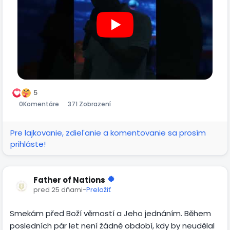
5
0
Komentáre
371 Zobrazení
Pre lajkovanie, zdieľanie a komentovanie sa prosím
prihláste!
Father of Nations
pred 25 dňami
-
Preložiť
Smekám před Boží věrností a Jeho jednáním. Během
posledních pár let není žádně období, kdy by neudělal