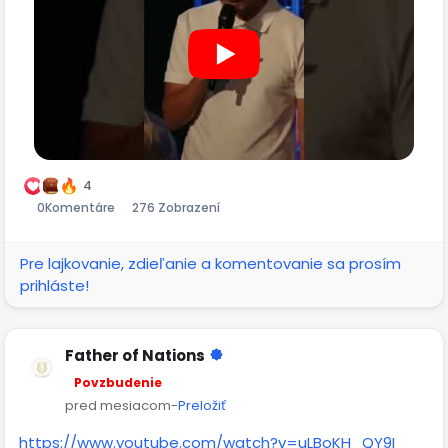
4
0
Komentáre
276 Zobrazení
Pre lajkovanie, zdieľanie a komentovanie sa prosím
prihláste!
Father of Nations
Povzbudenie
pred mesiacom
-
Preložiť
https://www.youtube.com/watch?v=uLBoKH_QY9I