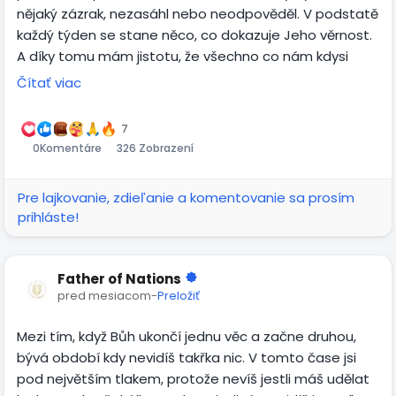
nějaký zázrak, nezasáhl nebo neodpověděl. V podstatě
každý týden se stane něco, co dokazuje Jeho věrnost.
A díky tomu mám jistotu, že všechno co nám kdysi
slíbil, i k České republice, se krok po kroku naplní.
Čítať viac
Právě jsme v procesu usazování se v Česku a poté mě
7
Bůh vede do práce na Božím poli v České republice a
0
Komentáre
326 Zobrazení
na Slovensku. Jen On ví co všechno udělá a kam vše
dotáhne. Ale jedno vím, že stejně jako byl věrný do teď,
Pre lajkovanie, zdieľanie a komentovanie sa prosím
bude věrný i dál. Evangelium se bude šířit, lidé budou
prihláste!
dotčení Duchem Svatým a to co probíhá dnes, za pár
let uvidíme jako malý začátek. Bůh bude jednat na
řadě míst a použije si řadu zdánlivě maličkých. Ale
Father of Nations
součástí toho bude i příprava, která pro mnoho lidí
pred mesiacom
-
Preložiť
nebude snadná, protože církev potřebuje akutně
dozrát a dospět. Uprostřed toho ale Bůh bude s
Mezi tím, když Bůh ukončí jednu věc a začne druhou,
tebou.
bývá období kdy nevidíš takřka nic. V tomto čase jsi
pod největším tlakem, protože nevíš jestli máš udělat