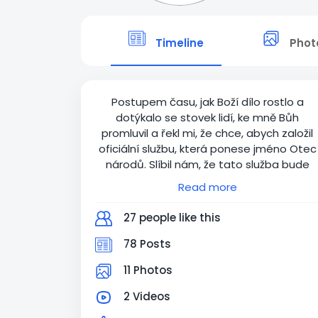
Timeline
Phot
Postupem času, jak Boží dílo rostlo a
dotýkalo se stovek lidí, ke mně Bůh
promluvil a řekl mi, že chce, abych založil
oficiální službu, která ponese jméno Otec
národů. Slíbil nám, že tato služba bude
požehnáním pro českou církev a přinese
Read more
změnu. A tak je služba Otec národů na
světě. Pro ty, kteří nás podporují to
27 people like this
znamená jednu změnu a tou je, že
veškerá podpora bude od dnes
78 Posts
směřovaná na účet organizace Otec
11 Photos
národů.
Od teď máme možnost dárcům vystavit
2 Videos
také potvrzení o daru.