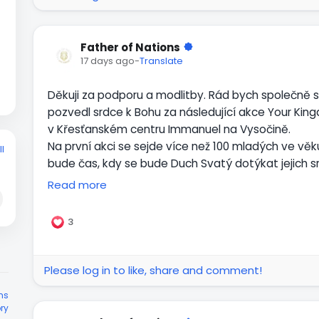
Father of Nations
17 days ago
-
Translate
Děkuji za podporu a modlitby. Rád bych společně s li
pozvedl srdce k Bohu za následující akce Your Ki
v Křesťanském centru Immanuel na Vysočině.
Na první akci se sejde více než 100 mladých ve věku
l
bude čas, kdy se bude Duch Svatý dotýkat jejich s
31.7.
Read more
3
Please log in to like, share and comment!
ms
ory