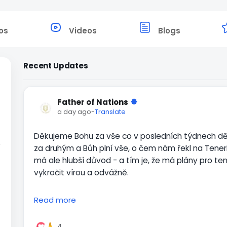
os
Videos
Blogs
Recent Updates
Father of Nations
a day ago
-
Translate
Děkujeme Bohu za vše co v posledních týdnech děl
za druhým a Bůh plní vše, o čem nám řekl na Teneri
má ale hlubší důvod - a tím je, že má plány pro te
vykročit vírou a odvážně.
Vzhledem k tomu, co Duch Svatý připravuje a, že B
Read more
Svatého, bych chtěl povzbudit další věřící, aby poku
nočním modlitbám, které mám od Boha na srdci už
4