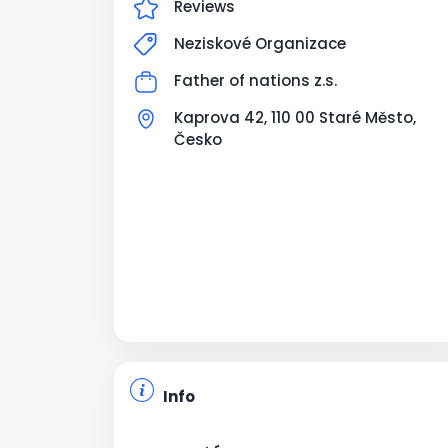
Číslo účtu Father of nations (Otec
Reviews
národů) je:
Neziskové Organizace
2003327884 / 2010
CZ93 2010 0000 0028 0332 7903 (EUR)
Father of nations z.s.
Kaprova 42, 110 00 Staré Město,
Česko
Info