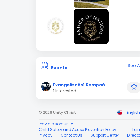
See Al
Events
Evangelizační Kampaň...
1 Interested
© 2026 Unity Christ
English
Pravidla komunity
Child Safety and Abuse Prevention Policy
Ter
Privacy
Contact Us
Support Center
Direct