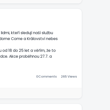
dmi, kteří sledují naší službu
ngdome Come a Království nebes
 od 18 do 25 let a věřím, že to
rdce. Akce proběhnou 27.7. a
0
Comments
265 Views