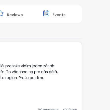
Reviews
Events
á, protože vidím jeden zásah
fe. To všechno co pro nás dělá,
nto region. Proto pojďme
ůh chce způsobit vylití Ducha
d je Bůh povede, se připojili k
 nějakou dobu. Až do odvolání
0
Comments
42 Views