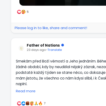
5
Please log in to like, share and comment!
Father of Nations
23 days ago
-
Translate
Smekám před Boží věrností a Jeho jednáním. Běhe
žádně období, kdy by neudělal nějaký zázrak, nez
podstatě každý týden se stane něco, co dokazuje
mám jistotu, že všechno co nám kdysi slíbil, i k Čes
naplní.
Read more
Právě jsme v procesu usazování se v Česku a pot
Božím poli v České republice a na Slovensku. Jen 
7