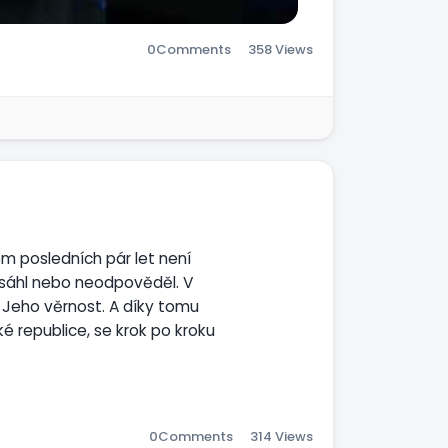
0
Comments
358 Views
m posledních pár let není
asáhl nebo neodpověděl. V
 Jeho věrnost. A díky tomu
ké republice, se krok po kroku
é mě Bůh vede do práce na
On ví co všechno udělá a kam
0
Comments
314 Views