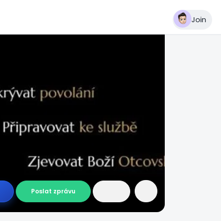
Join
Poslat zprávu