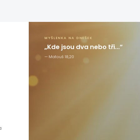
MYŠLENKA NA DNEŠEK
„Kde jsou dva nebo tři…“
Matouš 18,20
a