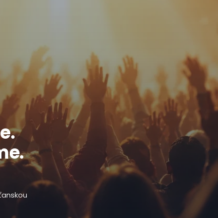
e.
me.
sťanskou