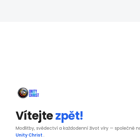
Vítejte
zpět!
Modlitby, svědectví a každodenní život víry — společně n
Unity Christ
.