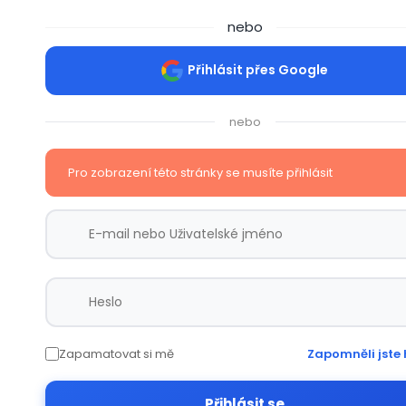
nebo
Přihlásit přes Google
nebo
Pro zobrazení této stránky se musíte přihlásit
Zapamatovat si mě
Zapomněli jste 
Přihlásit se