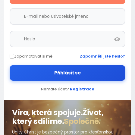
Zapamatovat si mě
Zapomněli jste heslo?
Přihlásit se
Nemáte účet?
Registrace
Víra, která spojuje.
Život,
který sdílíme.
Společně.
Unity Christ je bezpečný prostor pro křesťanskou