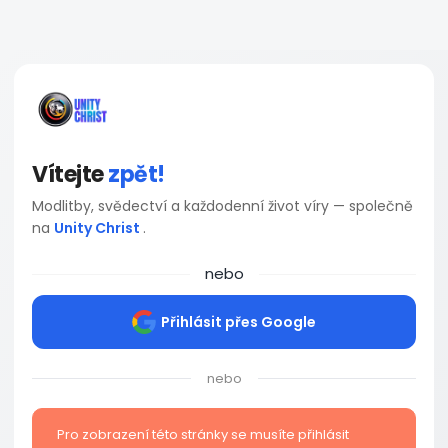
Vítejte
zpět!
Modlitby, svědectví a každodenní život víry — společně
na
Unity Christ
.
nebo
Přihlásit přes Google
nebo
Pro zobrazení této stránky se musíte přihlásit