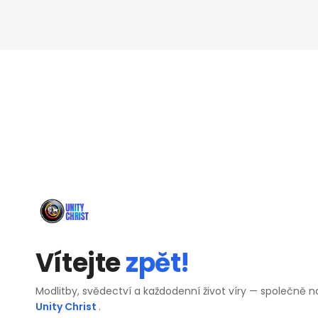
Vítejte
zpět!
Modlitby, svědectví a každodenní život víry — společně n
Unity Christ
.