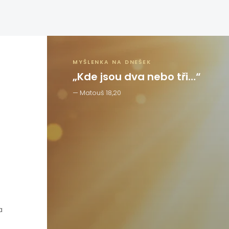
MYŠLENKA NA DNEŠEK
„Kde jsou dva nebo tři…“
Matouš 18,20
a