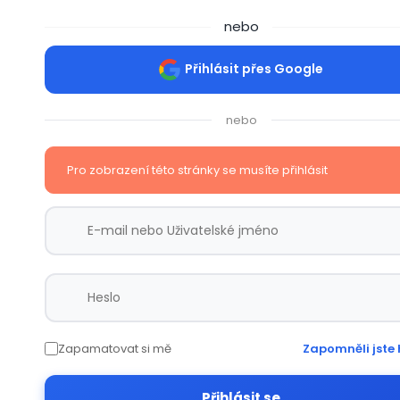
nebo
Přihlásit přes Google
nebo
Pro zobrazení této stránky se musíte přihlásit
Zapamatovat si mě
Zapomněli jste 
Přihlásit se