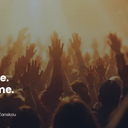
e.
me.
sťanskou