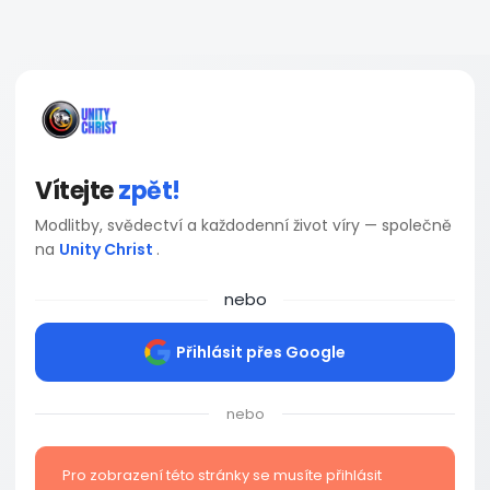
Vítejte
zpět!
Modlitby, svědectví a každodenní život víry — společně
na
Unity Christ
.
nebo
Přihlásit přes Google
nebo
Pro zobrazení této stránky se musíte přihlásit