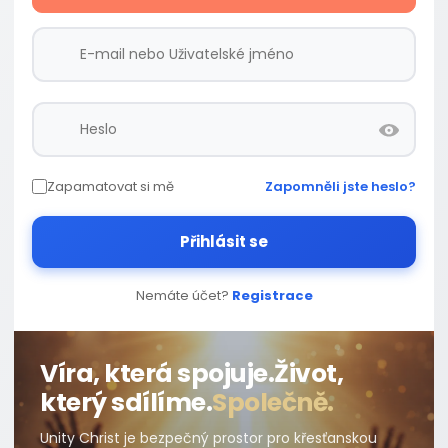
Zapamatovat si mě
Zapomněli jste heslo?
Přihlásit se
Nemáte účet?
Registrace
Víra, která spojuje.
Život,
který sdílíme.
Společně.
Unity Christ je bezpečný prostor pro křesťanskou