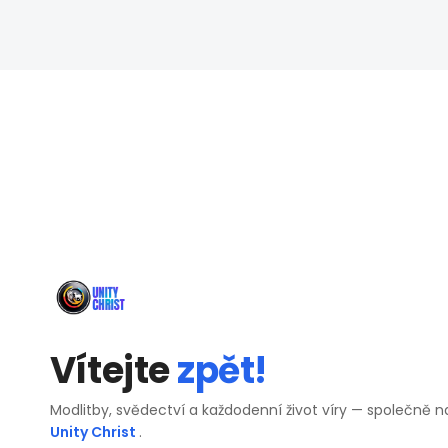
Vítejte
zpět!
Modlitby, svědectví a každodenní život víry — společně n
Unity Christ
.