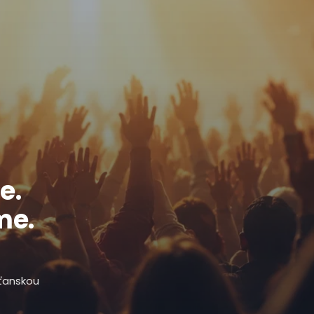
e.
me.
sťanskou