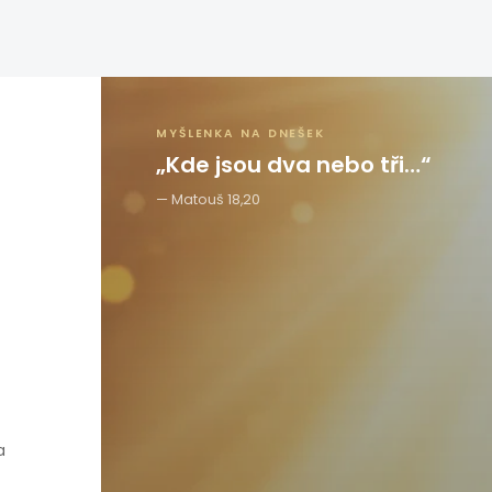
MYŠLENKA NA DNEŠEK
„Kde jsou dva nebo tři…“
Matouš 18,20
a