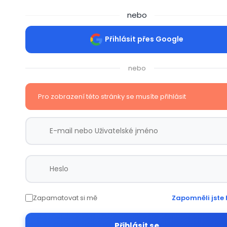
nebo
Přihlásit přes Google
nebo
Pro zobrazení této stránky se musíte přihlásit
Zapamatovat si mě
Zapomněli jste 
Přihlásit se