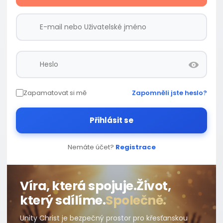
Zapamatovat si mě
Zapomněli jste heslo?
Přihlásit se
Nemáte účet?
Registrace
Víra, která spojuje.
Život,
který sdílíme.
Společně.
Unity Christ je bezpečný prostor pro křesťanskou