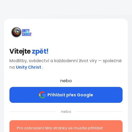
Vítejte
zpět!
Modlitby, svědectví a každodenní život víry — společně
na
Unity Christ
.
nebo
Přihlásit přes Google
nebo
Pro zobrazení této stránky se musíte přihlásit