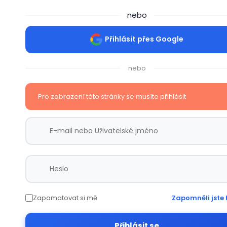
nebo
Přihlásit přes Google
nebo
Pro zobrazení této stránky se musíte přihlásit
Zapamatovat si mě
Zapomněli jste 
Přihlásit se