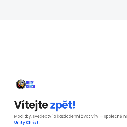
Vítejte
zpět!
Modlitby, svědectví a každodenní život víry — společně n
Unity Christ
.