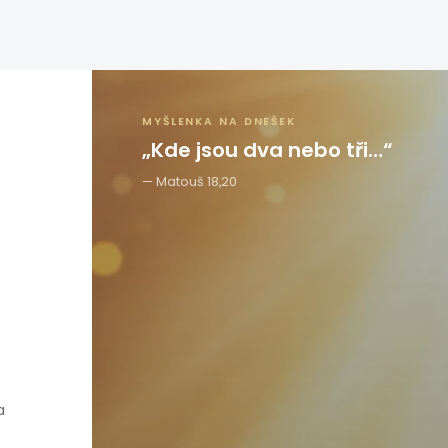
MYŠLENKA NA DNEŠEK
„Kde jsou dva nebo tři…“
Matouš 18,20
a