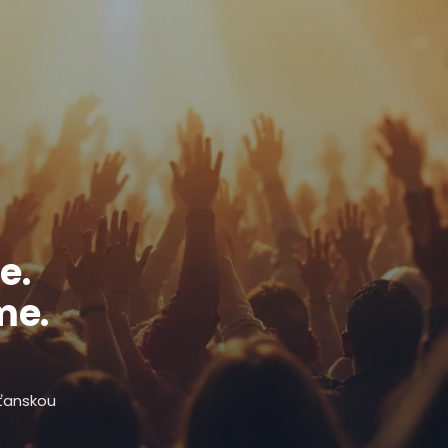
e.
me.
sťanskou