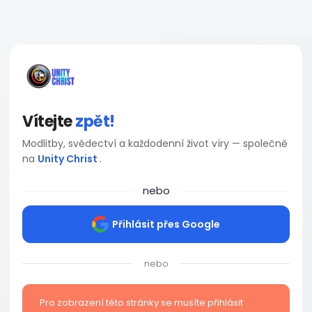
Vítejte
zpět!
Modlitby, svědectví a každodenní život víry — společně
na
Unity Christ
.
nebo
Přihlásit přes Google
nebo
Pro zobrazení této stránky se musíte přihlásit