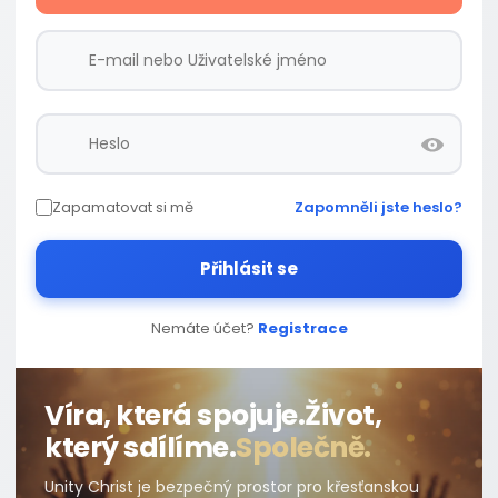
Zapamatovat si mě
Zapomněli jste heslo?
Přihlásit se
Nemáte účet?
Registrace
Víra, která spojuje.
Život,
který sdílíme.
Společně.
Unity Christ je bezpečný prostor pro křesťanskou