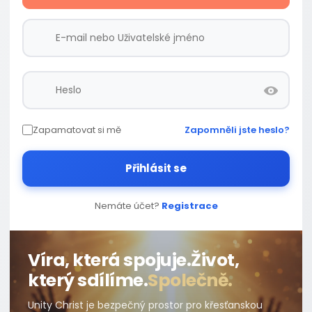
Zapamatovat si mě
Zapomněli jste heslo?
Přihlásit se
Nemáte účet?
Registrace
Víra, která spojuje.
Život,
který sdílíme.
Společně.
Unity Christ je bezpečný prostor pro křesťanskou