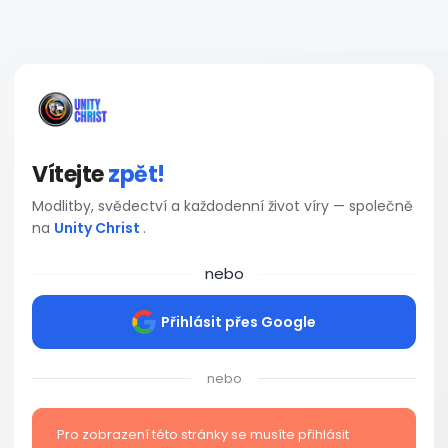
Vítejte
zpět!
Modlitby, svědectví a každodenní život víry — společně
na
Unity Christ
.
nebo
Přihlásit přes Google
nebo
Pro zobrazení této stránky se musíte přihlásit