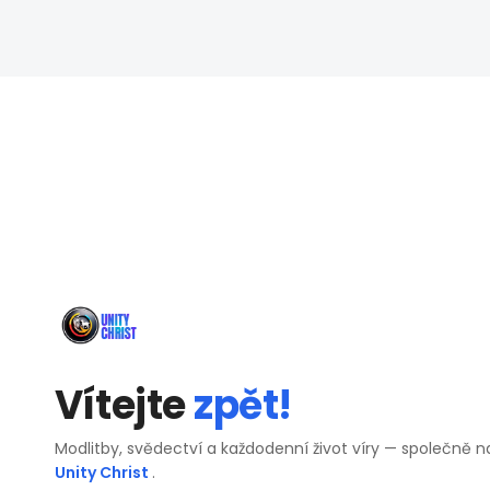
Vítejte
zpět!
Modlitby, svědectví a každodenní život víry — společně n
Unity Christ
.