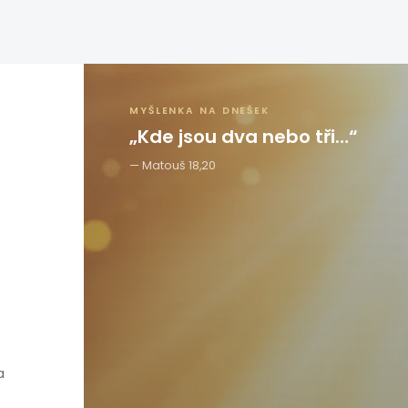
MYŠLENKA NA DNEŠEK
„Kde jsou dva nebo tři…“
Matouš 18,20
a