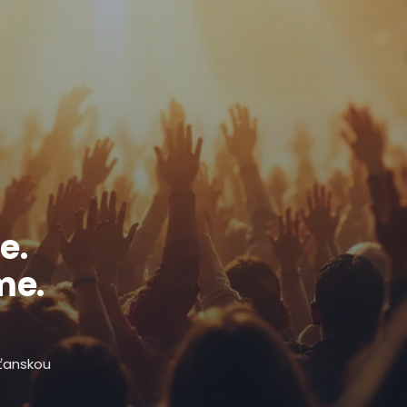
e.
me.
sťanskou