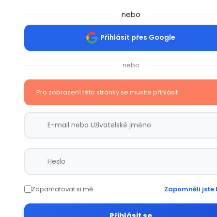
nebo
Přihlásit přes Google
nebo
Pro zobrazení této stránky se musíte přihlásit
Zapamatovat si mě
Zapomněli jste 
Přihlásit se