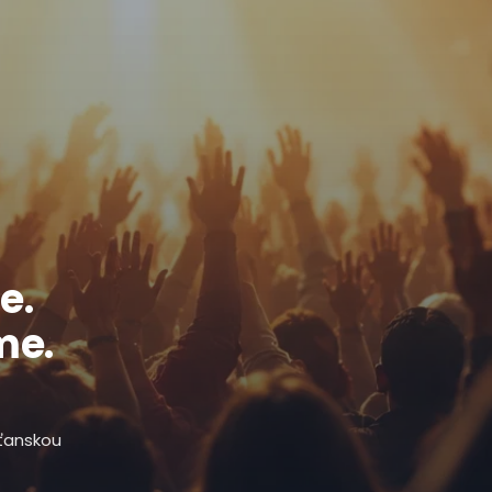
e.
me.
sťanskou