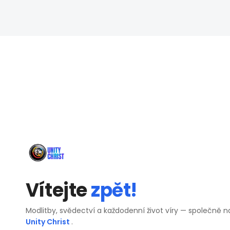
Vítejte
zpět!
Modlitby, svědectví a každodenní život víry — společně n
Unity Christ
.