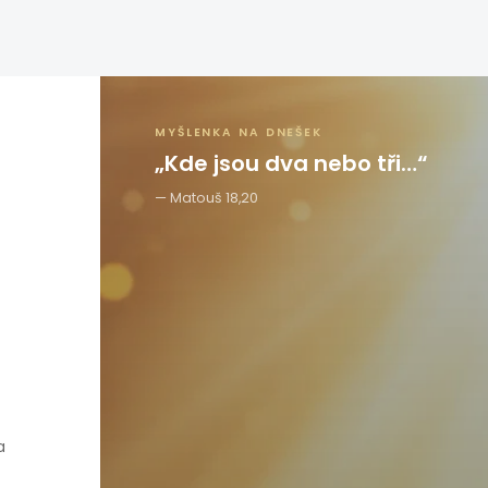
MYŠLENKA NA DNEŠEK
„Kde jsou dva nebo tři…“
Matouš 18,20
a