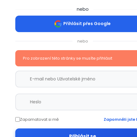
nebo
Přihlásit přes Google
nebo
Pro zobrazení této stránky se musíte přihlásit
Zapamatovat si mě
Zapomněli jste 
Přihlásit se